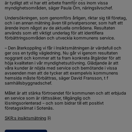
är tydligt att vi har ett arbete framför oss inom vissa 
myndighetsområden, säger Paula Örn, näringslivschef.
Undersökningen, som genomförs årligen, riktar sig till företag, 
och i en annan mätning även till privatpersoner, som haft ett 
ärende inom något av de aktuella områdena. Resultaten 
används som ett viktigt underlag för att identifiera 
förbättringsområden och utveckla kommunens service.
– Den återkoppling vi får i Insiktsmätningen är värdefull och 
ger oss en tydlig vägledning. Nu går vi igenom resultaten 
noggrant och kommer att ta fram konkreta åtgärder för att 
höja kvaliteten i vår myndighetsutövning. Glädjande är att 
våra kunder är nöjda med service och bemötande i vissa 
avseenden men att de tycker att exempelvis kommunens 
hemsida måste förbättras, säger David Fransson, t f 
samhällsbyggnadschef.
Målet är att stärka förtroendet för kommunen och att erbjuda 
en service som är rättssäker, tillgänglig och 
lösningsorienterad – och som bidrar till ett positivt 
företagsklimat i Sotenäs.
pdf, 3.4 MB.
SKR:s insiktsmätning