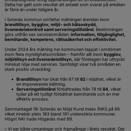
Detta har gett som resultat att antalet som svarat på enkäten 
är färre än under tidigare år.
I Sotenäs kommun omfattar mätningen ärenden inom 
brandtillsyn, bygglov, miljö- och hälsoskydd, 
livsmedelskontroll samt serveringstillstånd
. Bedömningen 
görs utifrån sex serviceområden: 
information, tillgänglighet, 
bemötande, kompetens, rättssäkerhet och effektivitet
.
Under 2024 års mätning har kommunen tappat i omdömen 
inom flera myndighetsområden – framför allt inom 
bygglov, 
miljötillsyn och livsmedelstillsyn
, där företagen har uttryckt 
minskat nöje med servicen. Samtidigt visar två områden en 
stark positiv utveckling:
Brandtillsyn
 har ökat från 67 till 
82
 i nöjdhet, vilket är 
en imponerande klättring.
Serveringstillstånd
 förbättrades från 78 till 
84
, vilket 
tyder på ett tydligt förbättrat bemötande och en mer 
effektiv process.
Sammantaget får Sotenäs en Nöjd Kund Index (NKI) på 66 
vilket innebär plats 183 bland 191 undersökta kommuner. 
Högst NKI hade Höganäs med 89.
– Vi ser både utmaningar och framgångar i årets resultat. Det 