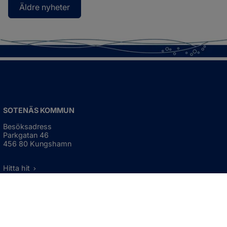
Äldre nyheter
SOTENÄS KOMMUN
Besöksadress
Parkgatan 46
456 80 Kungshamn
Hitta hit
Organisationsnummer:
212000-1322
KONTAKTA KOMMUNEN