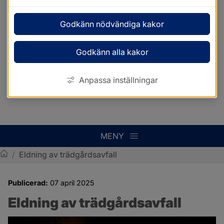
Godkänn nödvändiga kakor
Godkänn alla kakor
Anpassa inställningar
MENY
/
Eldning av trädgårdsavfall
Sotenäs kommun
Publicerad:
07 april 2025
Eldning av trädgårdsavfall