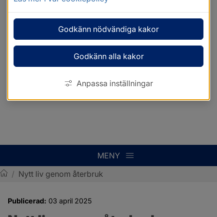
Godkänn nödvändiga kakor
Godkänn alla kakor
Anpassa inställningar
MENY
/
Nytt liv genom återbruk
Sotenäs kommun
Publicerad:
03 april 2025