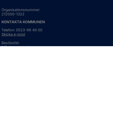
Organisationsnummer:
212000-1322
KONTAKTA KOMMUNEN
Telefon: 0523-66 40 00
Skicka e-post
Besökstid:
Måndag - torsdag
08:00 - 16:30
Fredag
08:00 - 15:00
Öppnas i nytt fönster.
För avvikande öppettider, 
klicka här
Press och informationsmaterial
DU KAN ÄVEN HITTA OSS HÄR
OM WEBBPLATSEN