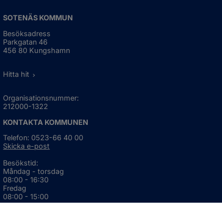
SOTENÄS KOMMUN
Besöksadress
Parkgatan 46
456 80 Kungshamn
Hitta hit
Organisationsnummer:
212000-1322
KONTAKTA KOMMUNEN
Telefon: 0523-66 40 00
Skicka e-post
Besökstid:
Måndag - torsdag
08:00 - 16:30
Fredag
08:00 - 15:00
Öppnas i nytt fönster.
För avvikande öppettider, 
klicka här