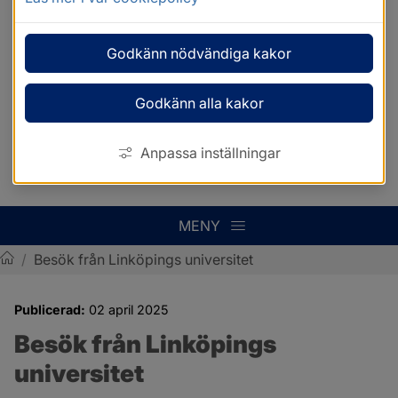
Godkänn nödvändiga kakor
Godkänn alla kakor
Anpassa inställningar
MENY
/
Besök från Linköpings universitet
Sotenäs kommun
Publicerad:
02 april 2025
Besök från Linköpings 
universitet