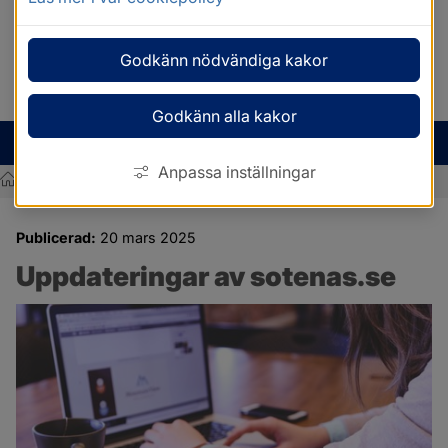
Godkänn nödvändiga kakor
Godkänn alla kakor
MENY
Anpassa inställningar
/
Uppdateringar av sotenas.se
Sotenäs kommun
Publicerad:
20 mars 2025
Uppdateringar av sotenas.se