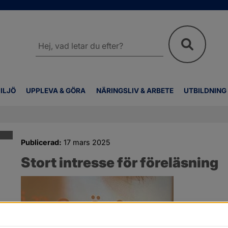
Sök
på
webbplatsen
ILJÖ
UPPLEVA & GÖRA
NÄRINGSLIV & ARBETE
UTBILDNING
Publicerad:
17 mars 2025
Stort intresse för föreläsning