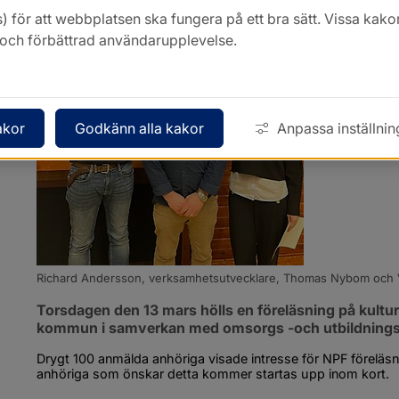
) för att webbplatsen ska fungera på ett bra sätt. Vissa ka
k och förbättrad användarupplevelse.
akor
Godkänn alla kakor
Anpassa inställnin
Richard Andersson, verksamhetsutvecklare, Thomas Nybom och 
Torsdagen den 13 mars hölls en föreläsning på kult
kommun i samverkan med omsorgs -och utbildnings
Drygt 100 anmälda anhöriga visade intresse för NPF förelä
anhöriga som önskar detta kommer startas upp inom kort.