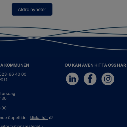
Äldre nyheter
TA KOMMUNEN
DU KAN ÄVEN HITTA OSS HÄR
0523-66 40 00
post
:
 torsdag
6:30
5:00
Öppnas i nytt fönster.
nde öppettider, 
klicka här
 informationsmaterial