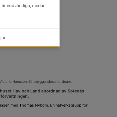
kor är nödvändiga, medan
gar
Victoria Hansson, förebyggandesamordnare.
urhuset Hav och Land anordnad av Sotenäs 
förvaltningen.
sningen med Thomas Nybom. En nätverksgrupp för 