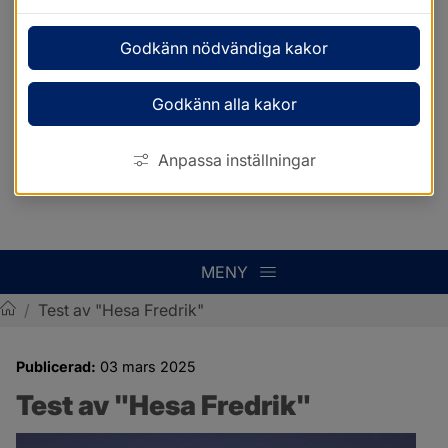
Godkänn nödvändiga kakor
Godkänn alla kakor
Anpassa inställningar
MENY
/
Test av "Hesa Fredrik"
Sotenäs kommun
Publicerad:
03 mars 2025
Test av "Hesa Fredrik"