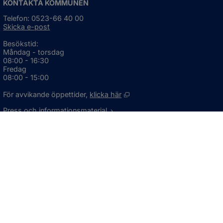
KONTAKTA KOMMUNEN
Telefon: 0523-66 40 00
Skicka e-post
Besökstid:
Måndag - torsdag
08:00 - 16:30
Fredag
08:00 - 15:00
Öppnas i nytt fönster.
För avvikande öppettider, 
klicka här
Press och informationsmaterial
DU KAN ÄVEN HITTA OSS HÄR
OM WEBBPLATSEN
Information om webbplatsen
Om kakor (cookies)
Tillgänglighetsredogörelse