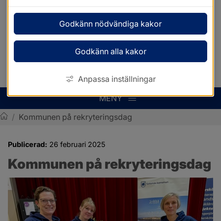
Godkänn nödvändiga kakor
Godkänn alla kakor
Anpassa inställningar
MENY
/
Kommunen på rekryteringsdag
Sotenäs kommun
Publicerad:
26 februari 2025
Kommunen på rekryteringsdag