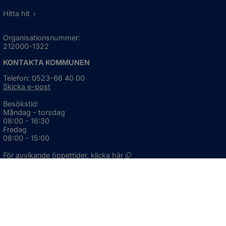
Hitta hit
Organisationsnummer:
212000-1322
KONTAKTA KOMMUNEN
Telefon: 0523-66 40 00
Skicka e-post
Besökstid:
Måndag - torsdag
08:00 - 16:30
Fredag
08:00 - 15:00
Öppnas i nytt fönster.
För avvikande öppettider, 
klicka här
Press och informationsmaterial
DU KAN ÄVEN HITTA OSS HÄR