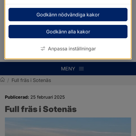
Godkänn nödvändiga kakor
Godkänn alla kakor
Anpassa inställningar
MENY
/
Full fräs i Sotenäs
Sotenäs kommun
Publicerad:
25 februari 2025
Full fräs i Sotenäs