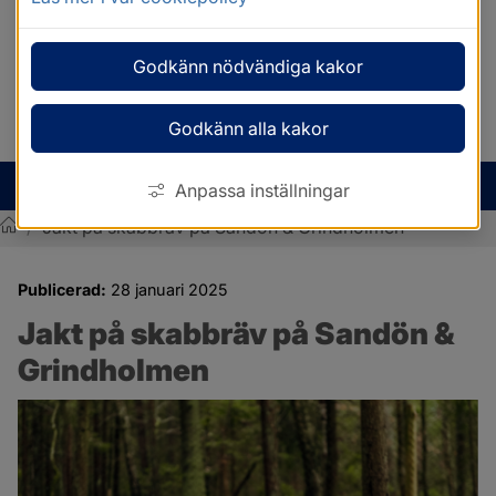
Godkänn nödvändiga kakor
Godkänn alla kakor
MENY
Anpassa inställningar
/
Jakt på skabbräv på Sandön & Grindholmen
Sotenäs kommun
Publicerad:
28 januari 2025
Jakt på skabbräv på Sandön & 
Grindholmen