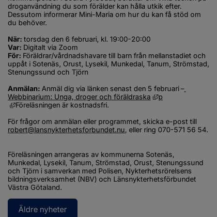
droganvändning du som förälder kan hålla utkik efter. 
Dessutom informerar Mini-Maria om hur du kan få stöd om 
du behöver.
När: 
torsdag den 6 februari, kl. 19:00-20:00
Var: 
Digitalt via Zoom
För: 
Föräldrar/vårdnadshavare till barn från mellanstadiet och 
uppåt i Sotenäs, Orust, Lysekil, Munkedal, Tanum, Strömstad, 
Stenungssund och Tjörn
Anmälan: 
Anmäl dig via länken senast den 5 februari
–
Länk till annan we
Webbinarium: Unga, droger och föräldraska
p
Länk till annan webbplats, öppnas i nytt fönster.
Föreläsningen är kostnadsfri.
För frågor om anmälan eller programmet, skicka e-post till 
robert@lansnykterhetsforbundet.nu
, eller ring 070-571 56 54.
Föreläsningen arrangeras av kommunerna Sotenäs, 
Munkedal, Lysekil, Tanum, Strömstad, Orust, Stenungssund 
och Tjörn i samverkan med Polisen, Nykterhetsrörelsens 
bildningsverksamhet (NBV) och Länsnykterhetsförbundet 
Västra Götaland.
Äldre nyheter