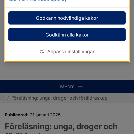
Godkänn nödvändiga kakor
Godkänn alla kakor
Anpassa inställningar
MENY
/
Föreläsning: unga, droger och föräldraskap
Sotenäs kommun
Publicerad:
21 januari 2025
Föreläsning: unga, droger och 