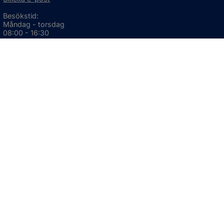
Besökstid:
Måndag - torsdag
08:00 - 16:30
Fredag
08:00 - 15:00
Öppnas i nytt fönster.
För avvikande öppettider, 
klicka här
Press och informationsmaterial
DU KAN ÄVEN HITTA OSS HÄR
OM WEBBPLATSEN
Information om webbplatsen
Om kakor (cookies)
Tillgänglighetsredogörelse
GDPR