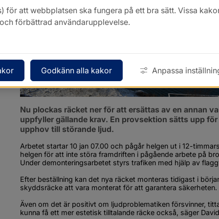
) för att webbplatsen ska fungera på ett bra sätt. Vissa ka
k och förbättrad användarupplevelse.
akor
Godkänn alla kakor
Anpassa inställnin
Nu plockas räcket ner för att ersättas av en annan v
uppfyller gällande krav. En provsektion sätts upp för a
upphov till störande ljud.
Arbetet startar 10 jan 07.00 och pågår helgen ut i 12-timmar
helgen för att inte störa framdriften i pågående arbete på bro
Under demonteringsarbetet styrs trafiken med hjälp av flagg
Efter beställning kan det nya räcket monteras tidigast i början 
skyddsräcke att vara monterat för att garantera säkerheten.
Även om det är positivt om ljudproblematiken försvinner, tittar v
kunna få ett mer estetisk tilltalande räcke också, säger Dav