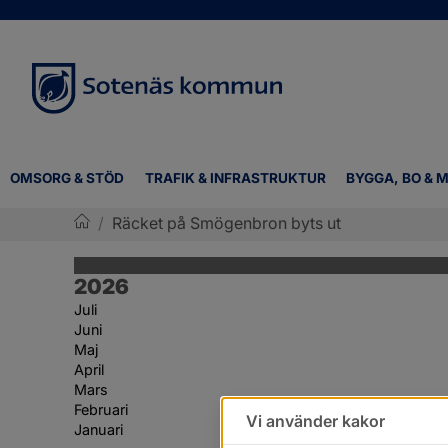
OMSORG & STÖD
TRAFIK & INFRASTRUKTUR
BYGGA, BO & M
/
Räcket på Smögenbron byts ut
Sotenäs kommun
År:
2026
Juli
Juni
Maj
April
Mars
Februari
Vi använder kakor
Januari