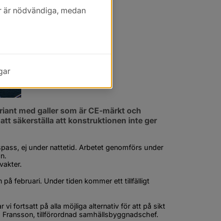
kor är nödvändiga, medan
gar
ariant med galler som är CE-märkt och 
tt säkerställa att konstruktionen inte ger 
spass, ej under nattetid. Arbetet genomförs under 
n.
vakter.
på februari. Under tiden kommer ett tillfälligt 
i fortsatt på alla möjliga alternativ för att på sikt 
id Fransson, tillförordnad samhällsbyggnadschef.