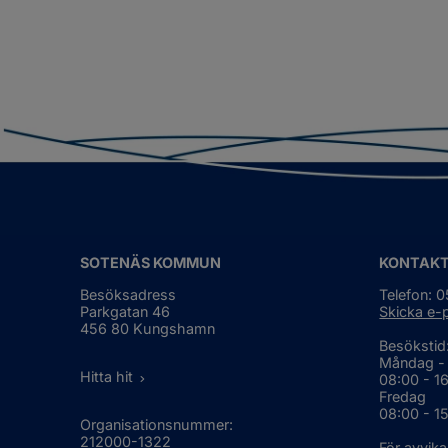
SOTENÄS KOMMUN
KONTAK
Besöksadress
Telefon: 
Parkgatan 46
Skicka e-
456 80 Kungshamn
Besökstid
Måndag -
Hitta hit
08:00 - 1
Fredag
08:00 - 1
Organisationsnummer:
212000-1322
För avvika