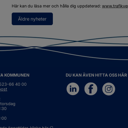
Här kan du läsa mer och hålla dig uppdaterad: 
www.trafikve
Äldre nyheter
TA KOMMUNEN
DU KAN ÄVEN HITTA OSS HÄR
0523-66 40 00
post
:
 torsdag
6:30
5:00
Öppnas i nytt fönster.
nde öppettider, 
klicka här