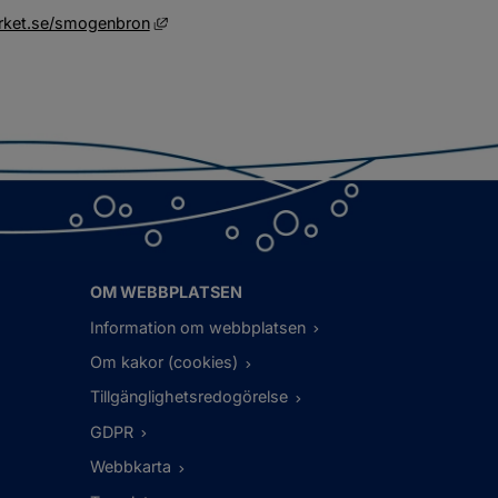
Länk till annan webbplats, öppnas i nytt föns
rket.se/smogenbron
OM WEBBPLATSEN
Information om webbplatsen
Om kakor (cookies)
Tillgänglighetsredogörelse
GDPR
Webbkarta