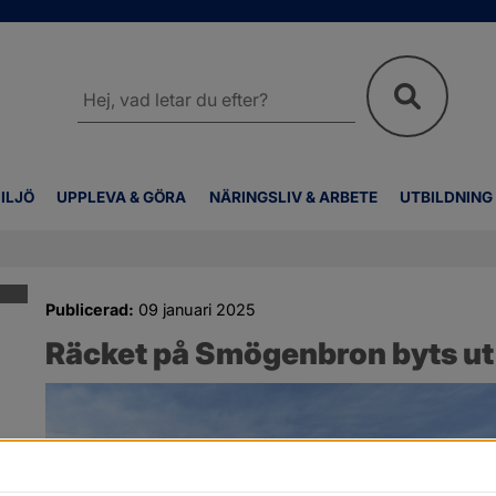
Sök
på
webbplatsen
ILJÖ
UPPLEVA & GÖRA
NÄRINGSLIV & ARBETE
UTBILDNING
Publicerad:
09 januari 2025
Räcket på Smögenbron byts ut