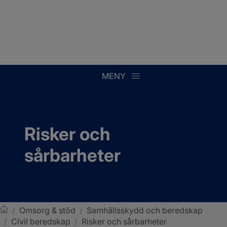
MENY
Risker och 
sårbarheter
/
Omsorg & stöd
/
Samhällsskydd och beredskap
/
Civil beredskap
/
Risker och sårbarheter
Sotenäs kommun