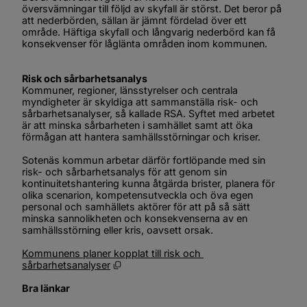
översvämningar till följd av skyfall är störst. Det beror på 
att nederbörden, sällan är jämnt fördelad över ett 
område. Häftiga skyfall och långvarig nederbörd kan få 
konsekvenser för låglänta områden inom kommunen.
Risk och sårbarhetsanalys
Kommuner, regioner, länsstyrelser och centrala 
myndigheter är skyldiga att sammanställa risk- och 
sårbarhetsanalyser, så kallade RSA. Syftet med arbetet 
är att minska sårbarheten i samhället samt att öka 
förmågan att hantera samhällsstörningar och kriser.
Sotenäs kommun arbetar därför fortlöpande med sin 
risk- och sårbarhetsanalys för att genom sin 
kontinuitetshantering kunna åtgärda brister, planera för 
olika scenarion, kompetensutveckla och öva egen 
personal och samhällets aktörer för att på så sätt 
minska sannolikheten och konsekvenserna av en 
samhällsstörning eller kris, oavsett orsak.
Kommunens planer kopplat till risk och 
Öppnas i nytt fönster.
sårbarhetsanalyser
Bra länkar