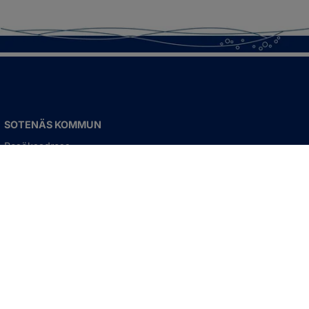
SOTENÄS KOMMUN
Besöksadress
Parkgatan 46
456 80 Kungshamn
Hitta hit
Organisationsnummer:
212000-1322
KONTAKTA KOMMUNEN
Telefon: 0523-66 40 00
Skicka e-post