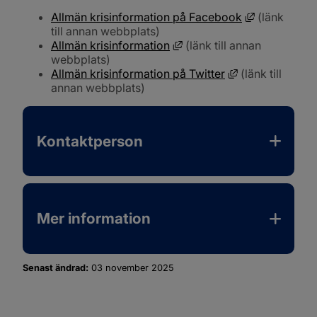
Länk till an
Allmän krisinformation på Facebook
 (länk 
till annan webbplats)
Länk till annan webbplats,
Allmän krisinformation
 (länk till annan 
webbplats)
Länk till annan
Allmän krisinformation på Twitter
 (länk till 
annan webbplats)
Kontaktperson
Mer information
Senast ändrad:
03 november 2025