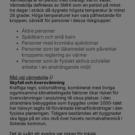
Värmebölja definieras av SMHI som en period på minst 
tre dagar i sträck då dygnets högsta temperatur är minst 
26 grader. Höga temperaturer kan vara påfrestande för 
kroppen, särskilt för personer i dessa riskgrupper:
Äldre personer
Spädbarn och små barn
Personer med kroniska sjukdomar
Personer som tar läkemedel som påverkar 
kroppens reglering av värme
Personer som är fysiskt aktiva och/eller 
arbetar i en ansträngande miljö
Öppnas i nytt fönster.
Råd vid värmebölja
Skyfall och översvämning
Kraftiga regn, snösmältning, kombinerat med övriga 
ogynnsamma klimatbetingade faktorer ökar risken för 
översvämningar i anslutning till vissa platser. I den 
strandnära bebyggelse som byggdes under 2000-talet 
har hänsyn tagits till förväntade klimatförändringar i den 
fysiska planeringen. Tidigare bestämdes att byggnader 
ska ligga på en viss nivå över havets normalvattennivå i 
Sotenäs kommun.
Det är svårt att avgöra var risken för lokala 