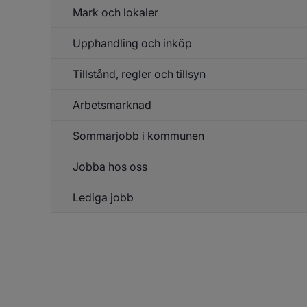
Mark och lokaler
Un
So
f
Fa
Upphandling och inköp
Un
f
nä
M
Tillstånd, regler och tillsyn
Un
o
So
f
lo
Up
Arbetsmarknad
Un
o
f
in
Ti
Sommarjobb i kommunen
Un
re
f
o
Ar
ti
Jobba hos oss
Lediga jobb
Un
f
J
h
o