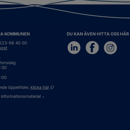
TA KOMMUNEN
DU KAN ÄVEN HITTA OSS HÄR
0523-66 40 00
post
:
 torsdag
6:30
5:00
Öppnas i nytt fönster.
nde öppettider, 
klicka här
 informationsmaterial