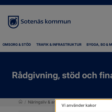
OMSORG & STÖD
TRAFIK & INFRASTRUKTUR
BYGGA, BO & M
Rådgivning, stöd och fi
/
Näringsliv & arbete
/
Rådgivning, stöd och f
Vi använder kakor
Sotenäs kommun