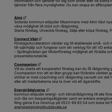
Information och tjänster för dig som driver eller vill starta
tjänster från flera myndigheter. Du kan skapa en affärspla
Länk till annan webbplats, öppnas i nytt fönster.
Almi
Sotenäs kommun erbjuder tillsammans med Almi Väst nyst
växa möjlighet till stöd och rådgivning.
Starta företag, Utveckla företag, Sälja eller köpa företag, 
Länk till annan webbplats, öppnas i nytt 
Connect Väst
FöretagsAcceleratorn vänder sig till etablerade små- och
till-självhjälp och fungerar som ett verktyg för att VD enkl
- Språngbrädan ger tillväxtföretag möjlighet att förädla och
presentationsteknik.
Länk till annan webbplats, öppnas i nytt f
Coompanion
Vill du starta ett kooperativt företag kan du få rådgivni
Coompanion tror att en liten grupp kan förändra världen 
stöttar er med coachning och rådgivning oavsett om det han
eller att medarbetarna ska ta över vid ett ägarskifte.
Öppnas i nytt fönster.
Energirådgivarna 
kommun erbjuder energi- och klimatrådgivning till alla för
och råd om besparingsåtgärder samt en enklare energiövers
energiradgivning@uddevalla.se