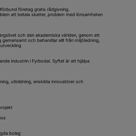
tt fönster.
förbund företag gratis rådgivning.
oblem att betala skatter, problem med lönsamheten 
nster.
ingslivet och den akademiska världen, genom att 
g gemensamt och behandlar allt från miljöledning, 
tutveckling
 webbplats, öppnas i nytt fönster.
de industrin i Fyrbodal. Syftet är att hjälpa 
ster.
ing, utbildning, enskilda innovatörer och 
projekt
ass
nas i nytt fönster.
ägda bolag