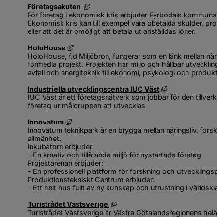
Länk till annan webbplats, öppnas i ny
Företagsakuten 
För företag i ekonomisk kris erbjuder Fyrbodals kommunal
Ekonomisk kris kan till exempel vara obetalda skulder, pr
eller att det är omöjligt att betala ut anställdas löner.
Länk till annan webbplats, öppnas i nytt fö
HoloHouse
HoloHouse, f.d Miljöbron, fungerar som en länk mellan när
förmedla projekt. Projekten har miljö och hållbar utvecklin
avfall och energiteknik till ekonomi, psykologi och produk
Länk till annan
Industriella utvecklingscentra IUC Väst
IUC Väst är ett företagsnätverk som jobbar för den tillverkan
företag ur målgruppen att utvecklas
Länk till annan webbplats, öppnas i nytt fön
Innovatum
Innovatum teknikpark är en brygga mellan näringsliv, forskn
allmänhet.
Inkubatorn erbjuder:
- En kreativ och tillåtande miljö för nystartade företag
Projektarenan erbjuder:
- En professionell plattform för forskning och utvecklings
Produktionstekniskt Centrum erbjuder:
- Ett helt hus fullt av ny kunskap och utrustning i världskl
Länk till annan webbplats, öpp
Turistrådet Västsverige 
Turistrådet Västsverige är Västra Götalandsregionens hel