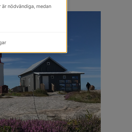
ring
kor är nödvändiga, medan
gar