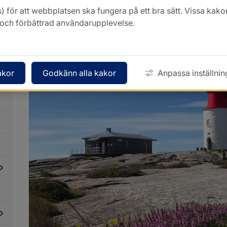
Rådgivning, stöd och finanse
) för att webbplatsen ska fungera på ett bra sätt. Vissa ka
k och förbättrad användarupplevelse.
akor
Godkänn alla kakor
Anpassa inställnin
dersidor
ör
dgivning,
töd
ch
nansering
dersidor
ör
ojekt
ch
veckling