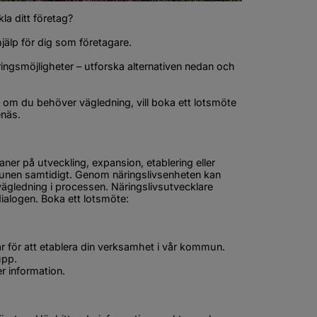
kla ditt företag?
hjälp för dig som företagare.
ringsmöjligheter – utforska alternativen nedan och 
 om du behöver vägledning, vill boka ett lotsmöte 
enäs.
er på utveckling, expansion, etablering eller 
unen samtidigt. Genom näringslivsenheten kan 
vägledning i processen. Näringslivsutvecklare 
samordnar mötet och fungerar som kontakt genom hela dialogen. Boka ett lotsmöte: 
ar för att etablera din verksamhet i vår kommun. 
pp. 
r information.
önster.