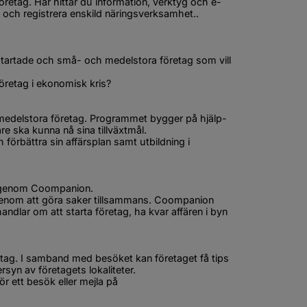
 företag. Här hittar du information, verktyg och e-
n och registrera enskild näringsverksamhet..
artade och små- och medelstora företag som vill 
Företag i ekonomisk kris?
fönster.
 medelstora företag. Programmet bygger på hjälp-
are ska kunna nå sina tillväxtmål.
 förbättra sin affärsplan samt utbildning i 
önster.
ng genom Coompanion.
genom att göra saker tillsammans. Coompanion 
dlar om att starta företag, ha kvar affären i byn 
etag. I samband med besöket kan företaget få tips 
yn av företagets lokaliteter. 
Ring gärna Eva Ginstrup på 0522-69 63 54 och boka tid för ett besök eller mejla på 