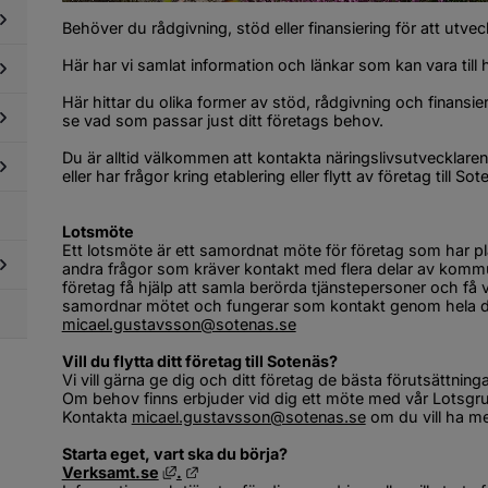
i
dersidor
tenäs
Behöver du rådgivning, stöd eller finansiering för att utvec
ör
kta
Här har vi samlat information och länkar som kan vara till 
dersidor
om
ör
ringslivet
Här hittar du olika former av stöd, rådgivning och finansie
ark
i
dersidor
se vad som passar just ditt företags behov.
ch
tenäs
ör
kaler
phandling
Du är alltid välkommen att kontakta näringslivsutvecklaren
dersidor
ch
eller har frågor kring etablering eller flytt av företag till Sot
ör
köp
llstånd,
dersidor
gler
Lotsmöte
ör
ch
Ett lotsmöte är ett samordnat möte för företag som har plan
betsmarknad
llsyn
andra frågor som kräver kontakt med flera delar av komm
företag få hjälp att samla berörda tjänstepersoner och få 
dersidor
micael.gustavsson@sotenas.se
ör
obba
Vill du flytta ditt företag till Sotenäs?
os
Vi vill gärna ge dig och ditt företag de bästa förutsättning
ss
Om behov finns erbjuder vid dig ett möte med vår Lotsgru
Kontakta 
micael.gustavsson@sotenas.se
 om du vill ha me
Starta eget, vart ska du börja?
Länk till annan webbplats, öppnas i nytt f
Länk till annan webbplats.
Verksamt.se
.