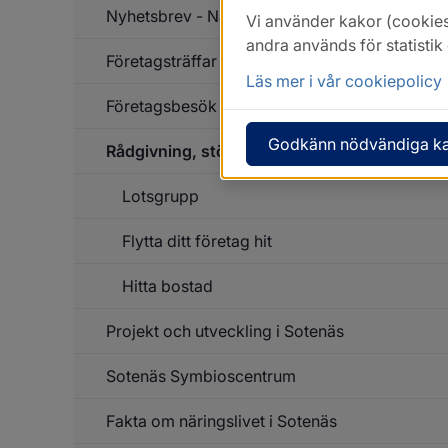
Nyhetsbrev - NäringslivsNytt
Vi använder kakor (cookies
andra används för statisti
Företagsträffar
Läs mer i vår cookiepolicy
Företagsbesök
Godkänn nödvändiga k
Rådgivning, stöd och finansering
Lotsgrupp
Un
f
Rå
Flytta ditt företag hit
s
o
fi
Hitta bostad
Projekt och utveckling i Sotenäs
Sotenäs Symbioscentrum
Un
f
Pr
Fakta om näringslivet i Sotenäs
o
ut