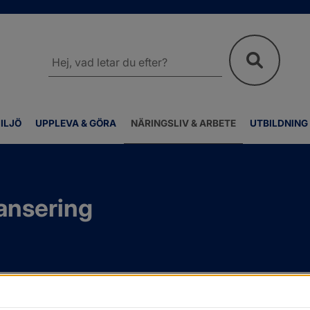
Sök
på
webbplatsen
ILJÖ
UPPLEVA & GÖRA
NÄRINGSLIV & ARBETE
UTBILDNING
nansering
inansering