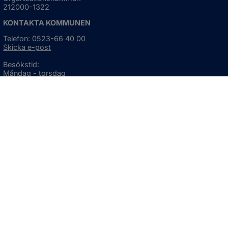
212000-1322
KONTAKTA KOMMUNEN
Telefon: 0523-66 40 00
Skicka e-post
Besökstid:
Måndag - torsdag
08:00 - 16:30
Fredag
08:00 - 15:00
Öppnas i nytt fönster.
För avvikande öppettider, 
klicka här
Press och informationsmaterial
DU KAN ÄVEN HITTA OSS HÄR
OM WEBBPLATSEN
Information om webbplatsen