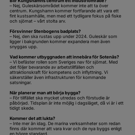
Blir Kungshamns centrum ett industriområde?
– Nej, Guleskärsområdet kommer inte att ta över 
centrum. Kungshamn kommer fortfarande att vara ett 
fint kustsamhälle, men med ett tydligare fokus på fiske 
och sjömat – vårt stolta arv.
Försvinner Stenbogens badplats?
– Nej, den ska rustas upp under 2024. Guleskär som 
ligger i bakgrunden kommer expandera men även 
snyggas upp.
Vad kommer utbyggnaden att innebära för Sotenäs?
– Vi befäster rollen som Sveriges nav för sjömat. Med 
det följer bevarande av arbetstillfällen och 
attraktionskraft för kompetens och inflyttning. Vi 
säkerställer även infrastrukturen för kommande 
satsningar.
När planerar man att börja bygga?
– För tillfället ska mycket utredas och förstudie är 
påbörjad. Tidsplan är inte möjlig i dagsläget, då vi är i ett 
tidigt skede.
Kommer det att lukta?
– Inte mer än idag. De marina verksamheter som redan 
finns där kommer att vara kvar och de nya byggs enligt 
en högre standard.