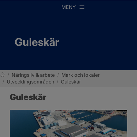
MENY
Guleskär
/
Näringsliv & arbete
/
Mark och lokaler
/
Utvecklingsområden
/
Guleskär
Sotenäs kommun
Guleskär