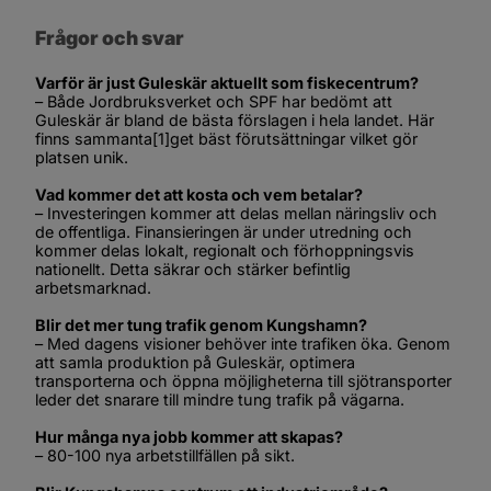
Frågor och svar
Varför är just Guleskär aktuellt som fiskecentrum?
– Både Jordbruksverket och SPF har bedömt att 
Guleskär är bland de bästa förslagen i hela landet. Här 
finns sammanta
[1]
get bäst förutsättningar vilket gör 
platsen unik.
Vad kommer det att kosta och vem betalar?
– Investeringen kommer att delas mellan näringsliv och 
de offentliga. Finansieringen är under utredning och 
kommer delas lokalt, regionalt och förhoppningsvis 
nationellt. Detta säkrar och stärker befintlig 
arbetsmarknad.
Blir det mer tung trafik genom Kungshamn?
– Med dagens visioner behöver inte trafiken öka. Genom 
att samla produktion på Guleskär, optimera 
transporterna och öppna möjligheterna till sjötransporter 
leder det snarare till mindre tung trafik på vägarna.
Hur många nya jobb kommer att skapas?
– 80-100 nya arbetstillfällen på sikt.