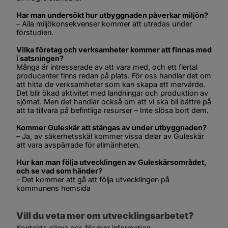
Har man undersökt hur utbyggnaden påverkar miljön?
– Alla miljökonsekvenser kommer att utredas under 
förstudien.
Vilka företag och verksamheter kommer att finnas med 
i satsningen?
Många är intresserade av att vara med, och ett flertal 
producenter finns redan på plats. För oss handlar det om 
att hitta de verksamheter som kan skapa ett mervärde. 
Det blir ökad aktivitet med landningar och produktion av 
sjömat. Men det handlar också om att vi ska bli bättre på 
att ta tillvara på befintliga resurser – Inte slösa bort dem.
Kommer Guleskär att stängas av under utbyggnaden?
– Ja, av säkerhetsskäl kommer vissa delar av Guleskär 
att vara avspärrade för allmänheten.
Hur kan man följa utvecklingen av Guleskärsområdet, 
och se vad som händer?
– Det kommer att gå att följa utvecklingen på 
kommunens hemsida
Vill du veta mer om utvecklingsarbetet?
Kontakta gärna oss för mer information.