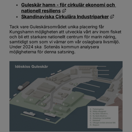
Guleskär hamn - för cirkulär ekonomi och 
Länk till annan webbplats, öppn
nationell resiliens
Länk til
Skandinaviska Cirkulära Industriparker
Tack vare Guleskärsområdet unika placering får 
Kungshamn möjligheten att utveckla vårt arv inom fisket 
och bli ett starkare nationellt centrum för marin näring, 
samtidigt som som vi värnar om vår oslagbara livsmiljö. 
Under 2024 ska  Sotenäs kommun analysera 
möjligheterna för denna satsning.