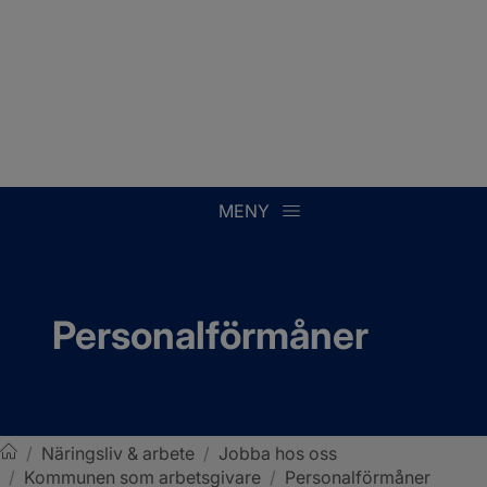
MENY
Personalförmåner
/
Näringsliv & arbete
/
Jobba hos oss
/
Kommunen som arbetsgivare
/
Personalförmåner
Sotenäs kommun