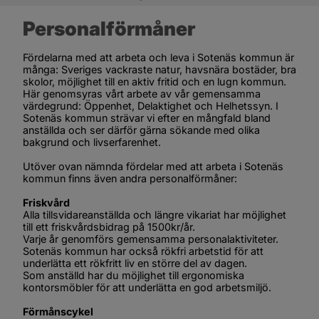
Personalförmåner
Fördelarna med att arbeta och leva i Sotenäs kommun är 
många: Sveriges vackraste natur, havsnära bostäder, bra 
skolor, möjlighet till en aktiv fritid och en lugn kommun. 
Här genomsyras vårt arbete av vår gemensamma 
värdegrund: Öppenhet, Delaktighet och Helhetssyn. I 
Sotenäs kommun strävar vi efter en mångfald bland 
anställda och ser därför gärna sökande med olika 
bakgrund och livserfarenhet.
Utöver ovan nämnda fördelar med att arbeta i Sotenäs 
kommun finns även andra personalförmåner:
Friskvård
Alla tillsvidareanställda och längre vikariat har möjlighet 
till ett friskvårdsbidrag på 1500kr/år.
Varje år genomförs gemensamma personalaktiviteter.
Sotenäs kommun har också rökfri arbetstid för att 
underlätta ett rökfritt liv en större del av dagen.
Som anställd har du möjlighet till ergonomiska 
kontorsmöbler för att underlätta en god arbetsmiljö.
Förmånscykel