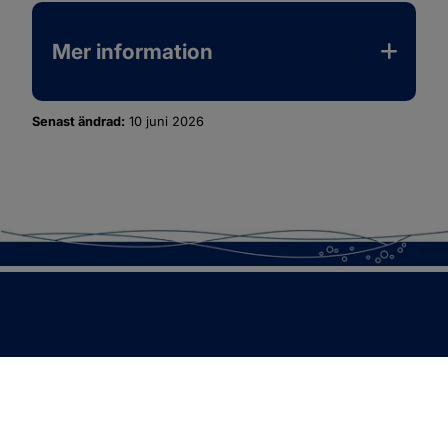
Mer information
Senast ändrad:
10 juni 2026
SOTENÄS KOMMUN
Besöksadress
Parkgatan 46
456 80 Kungshamn