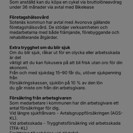
Som anställd kan du köpa en cykel via bruttolöneavdrag 
under 36 månader via avtal med Bikelease
Företagshälsovård
Sotenäs kommun har avtal med Avonova gällande 
företagshälsovård. De stödjer verksamheten och 
medarbetarna med både främjande, förebyggande och 
rehabiliterande åtgärder.
Extra trygghet om du blir sjuk
Om du blir sjuk, råkar ut för en olycka eller arbetsskada 
är det
viktigt att du kan fokusera på att bli frisk utan oro för din 
ekonomi.
Från och med sjukdag 15–90 får du, utöver sjukpenning 
från
Försäkringskassan, sjuklön på 10 % av den lön
du går miste om från din arbetsgivare.
Försäkring från arbetsgivaren
Som medarbetare i kommunen har din arbetsgivare ett
antal försäkringar för dig.
Vid längre sjukfrånvaro - Avtalsgruppförsäkringen (AGS-
KL). 
Vid arbetsskada - Trygghetsförsäkring vid arbetsskada 
(TFA-KL)