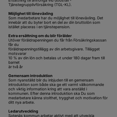
Ersättning till anhöriga vid dödsfall - 
Tjänstegrupplivförsäkring (TGL-KL).
Möjlighet till löneväxling 
Som medarbetare har du möjlighet till löneväxling. Det 
innebär att du byter bort en del av din bruttolön som 
istället placeras i en tjänstepension.
Extra ersättning om du blir förälder
Utöver föräldrapenningen du får från Försäkringskassan 
får du
föräldrapenningstillägg av din arbetsgivare. Tillägget 
motsvarar
10 % av din lön och betalas ut under 180 dagar fram till 
barnet
är två år
Gemensam introduktion
Som nyanställd blir du inbjuden till en gemensam 
introduktion som både ska ge ett varmt välkommande 
och viktig information kring att vara anställd i 
kommunen. Efter denna introduktion ska Du som 
medarbetare känna stolthet, trygghet och motivation för 
ditt nya arbete.
Ledarutveckling
Sotenäs kommun arbetar aktivt med att utveckla 