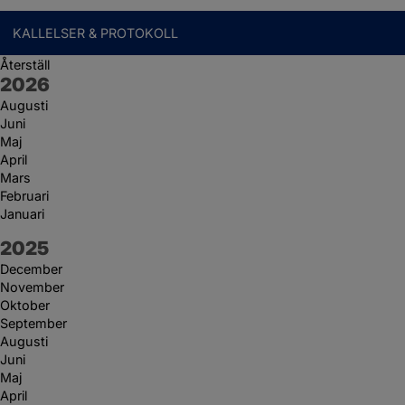
KALLELSER & PROTOKOLL
Återställ
År:
2026
Augusti
Juni
Maj
April
Mars
Februari
Januari
År:
2025
December
November
Oktober
September
Augusti
Juni
Maj
April