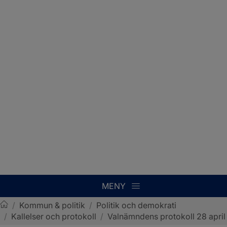
MENY
/
Kommun & politik
/
Politik och demokrati
/
Kallelser och protokoll
/
Valnämndens protokoll 28 april
Sotenäs kommun