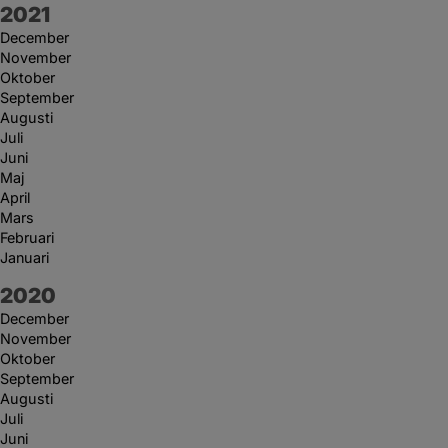
År:
2021
December
November
Oktober
September
Augusti
Juli
Juni
Maj
April
Mars
Februari
Januari
År:
2020
December
November
Oktober
September
Augusti
Juli
Juni