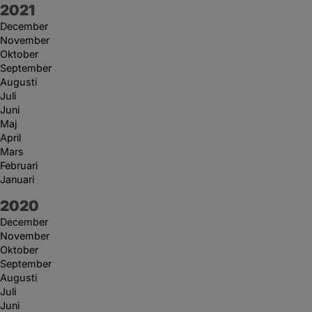
År:
2021
December
November
Oktober
September
Augusti
Juli
Juni
Maj
April
Mars
Februari
Januari
År:
2020
December
November
Oktober
September
Augusti
Juli
Juni