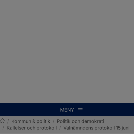
MENY
/
Kommun & politik
/
Politik och demokrati
/
Kallelser och protokoll
/
Valnämndens protokoll 15 juni
Sotenäs kommun