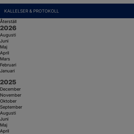
KALLELSER & PROTOKOLL
Återställ
År:
2026
Augusti
Juni
Maj
April
Mars
Februari
Januari
År:
2025
December
November
Oktober
September
Augusti
Juni
Maj
April