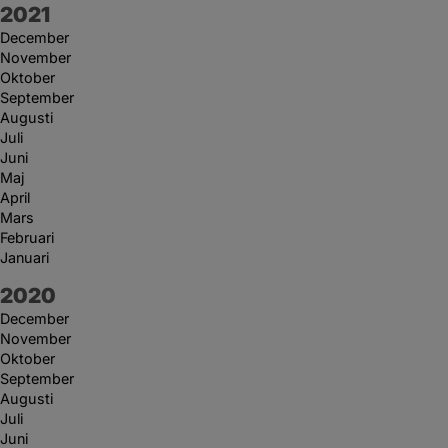
År:
2021
December
November
Oktober
September
Augusti
Juli
Juni
Maj
April
Mars
Februari
Januari
År:
2020
December
November
Oktober
September
Augusti
Juli
Juni