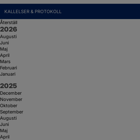
KALLELSER & PROTOKOLL
Återställ
År:
2026
Augusti
Juni
Maj
April
Mars
Februari
Januari
År:
2025
December
November
Oktober
September
Augusti
Juni
Maj
April