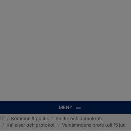
MENY
/
Kommun & politik
/
Politik och demokrati
/
Kallelser och protokoll
/
Valnämndens protokoll 15 juni
Sotenäs kommun