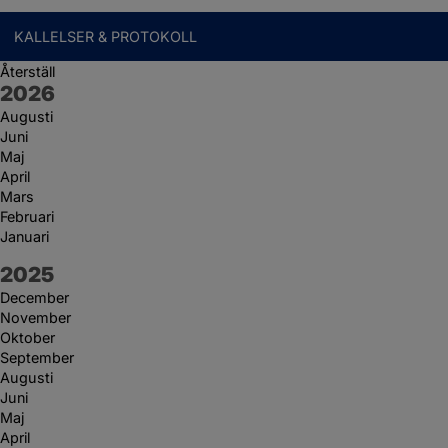
KALLELSER & PROTOKOLL
Återställ
År:
2026
Augusti
Juni
Maj
April
Mars
Februari
Januari
År:
2025
December
November
Oktober
September
Augusti
Juni
Maj
April