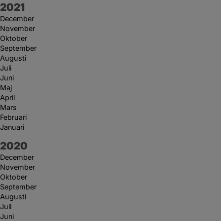
År:
2021
December
November
Oktober
September
Augusti
Juli
Juni
Maj
April
Mars
Februari
Januari
År:
2020
December
November
Oktober
September
Augusti
Juli
Juni