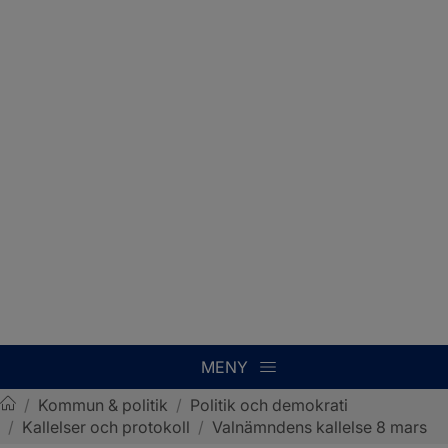
MENY
/
Kommun & politik
/
Politik och demokrati
/
Kallelser och protokoll
/
Valnämndens kallelse 8 mars
Sotenäs kommun