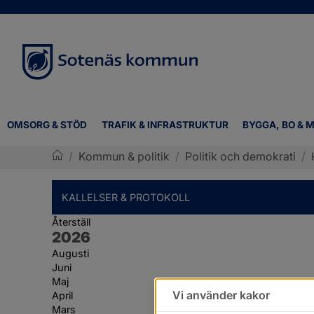
OMSORG & STÖD
TRAFIK & INFRASTRUKTUR
BYGGA, BO & M
/
Kommun & politik
/
Politik och demokrati
/
Sotenäs kommun
KALLELSER & PROTOKOLL
Återställ
År:
2026
Augusti
Juni
Maj
Vi använder kakor
April
Mars