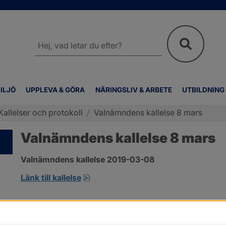
Sök
på
webbplatsen
ILJÖ
UPPLEVA & GÖRA
NÄRINGSLIV & ARBETE
UTBILDNING
Kallelser och protokoll
/
Valnämndens kallelse 8 mars
Valnämndens kallelse 8 mars
Valnämndens kallelse 2019-03-08
pdf, öppnas i nytt fönster.
Länk till kallelse