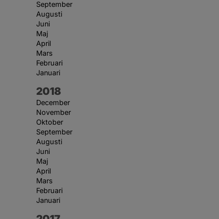
September
Augusti
Juni
Maj
April
Mars
Februari
Januari
År:
2018
December
November
Oktober
September
Augusti
Juni
Maj
April
Mars
Februari
Januari
År:
2017