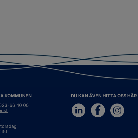
TA KOMMUNEN
DU KAN ÄVEN HITTA OSS HÄR
0523-66 40 00
post
:
 torsdag
6:30