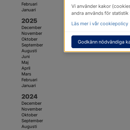
Februari
Vi använder kakor (cookies
Januari
andra används för statisti
År:
2025
Läs mer i vår cookiepolicy
December
November
Oktober
Godkänn nödvändiga k
September
Augusti
Juni
Maj
April
Mars
Februari
Januari
År:
2024
December
November
Oktober
September
Augusti