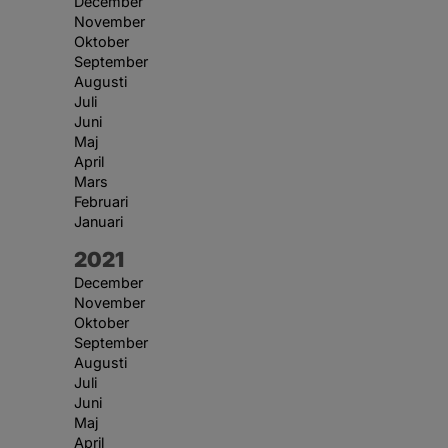
December
November
Oktober
September
Augusti
Juli
Juni
Maj
April
Mars
Februari
Januari
År:
2021
December
November
Oktober
September
Augusti
Juli
Juni
Maj
April