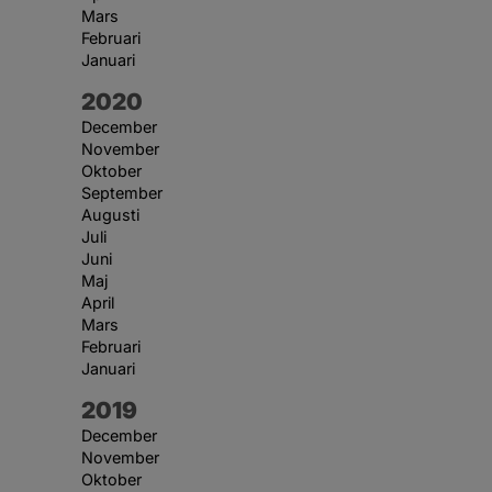
Mars
Februari
Januari
År:
2020
December
November
Oktober
September
Augusti
Juli
Juni
Maj
April
Mars
Februari
Januari
År:
2019
December
November
Oktober