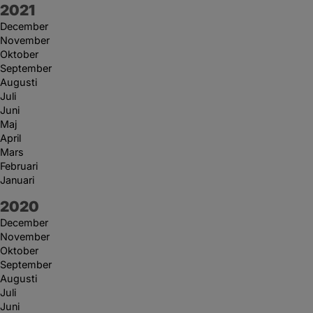
År:
2021
December
November
Oktober
September
Augusti
Juli
Juni
Maj
April
Mars
Februari
Januari
År:
2020
December
November
Oktober
September
Augusti
Juli
Juni