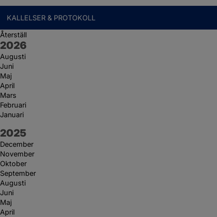
KALLELSER & PROTOKOLL
Återställ
År:
2026
Augusti
Juni
Maj
April
Mars
Februari
Januari
År:
2025
December
November
Oktober
September
Augusti
Juni
Maj
April