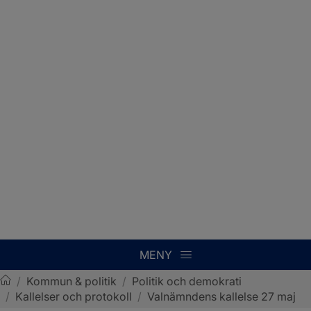
MENY
/
Kommun & politik
/
Politik och demokrati
/
Kallelser och protokoll
/
Valnämndens kallelse 27 maj
Sotenäs kommun