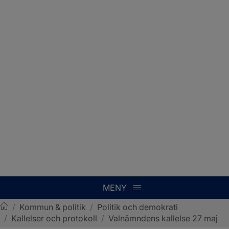
MENY
/
Kommun & politik
/
Politik och demokrati
/
Kallelser och protokoll
/
Valnämndens kallelse 27 maj
Sotenäs kommun