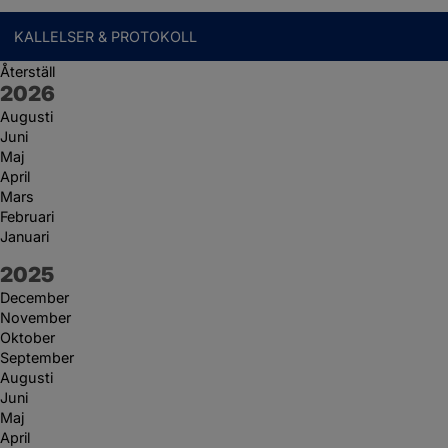
KALLELSER & PROTOKOLL
Återställ
År:
2026
Augusti
Juni
Maj
April
Mars
Februari
Januari
År:
2025
December
November
Oktober
September
Augusti
Juni
Maj
April