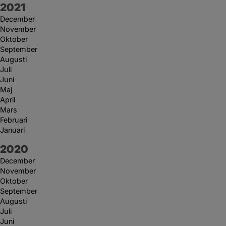
År:
2021
December
November
Oktober
September
Augusti
Juli
Juni
Maj
April
Mars
Februari
Januari
År:
2020
December
November
Oktober
September
Augusti
Juli
Juni