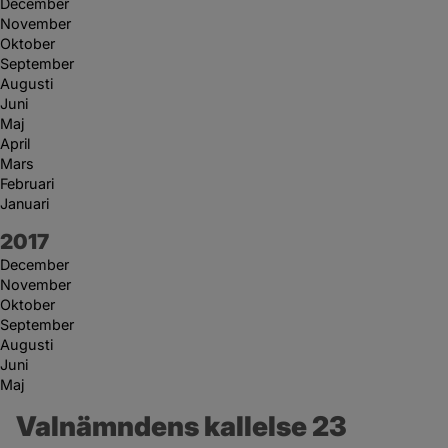
December
November
Oktober
September
Augusti
Juni
Maj
April
Mars
Februari
Januari
År:
2017
December
November
Oktober
September
Augusti
Juni
Maj
Valnämndens kallelse 23 