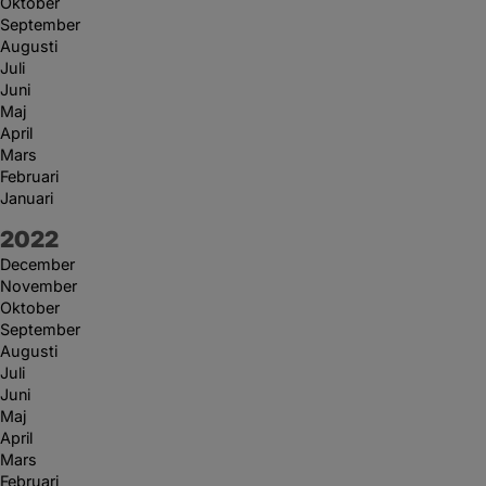
Oktober
September
Augusti
Juli
Juni
Maj
April
Mars
Februari
Januari
År:
2022
December
November
Oktober
September
Augusti
Juli
Juni
Maj
April
Mars
Februari