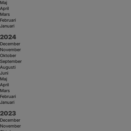
Maj
April
Mars
Februari
Januari
År:
2024
December
November
Oktober
September
Augusti
Juni
Maj
April
Mars
Februari
Januari
År:
2023
December
November