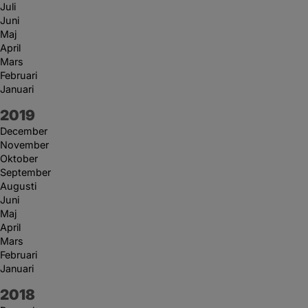
Juli
Juni
Maj
April
Mars
Februari
Januari
År:
2019
December
November
Oktober
September
Augusti
Juni
Maj
April
Mars
Februari
Januari
År:
2018