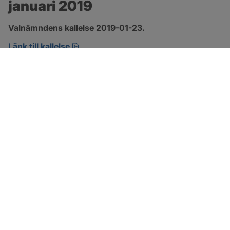
januari 2019
Valnämndens kallelse 2019-01-23.
pdf.
Länk till kallelse
SOTENÄS KOMMUN
Besöksadress
Parkgatan 46
456 80 Kungshamn
Hitta hit