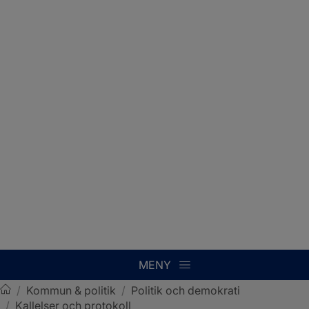
MENY
/
Kommun & politik
/
Politik och demokrati
/
Kallelser och protokoll
Sotenäs kommun