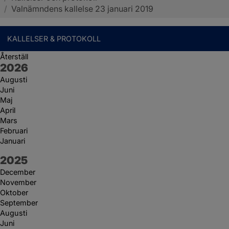
/
Valnämndens kallelse 23 januari 2019
KALLELSER & PROTOKOLL
Återställ
År:
2026
Augusti
Juni
Maj
April
Mars
Februari
Januari
År:
2025
December
November
Oktober
September
Augusti
Juni