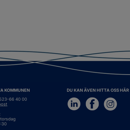
TA KOMMUNEN
DU KAN ÄVEN HITTA OSS HÄR
0523-66 40 00
post
:
 torsdag
6:30