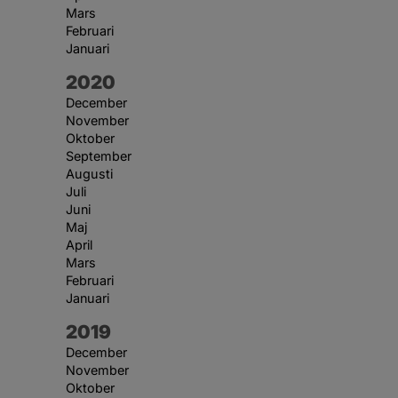
Mars
Februari
Januari
År:
2020
December
November
Oktober
September
Augusti
Juli
Juni
Maj
April
Mars
Februari
Januari
År:
2019
December
November
Oktober