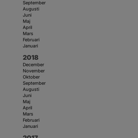
September
Augusti
Juni
Maj
April
Mars
Februari
Januari
År:
2018
December
November
Oktober
September
Augusti
Juni
Maj
April
Mars
Februari
Januari
År:
2017