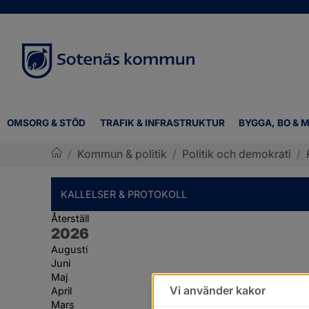
OMSORG & STÖD
TRAFIK & INFRASTRUKTUR
BYGGA, BO & M
/
Kommun & politik
/
Politik och demokrati
/
Sotenäs kommun
KALLELSER & PROTOKOLL
Återställ
År:
2026
Augusti
Juni
Maj
Vi använder kakor
April
Mars