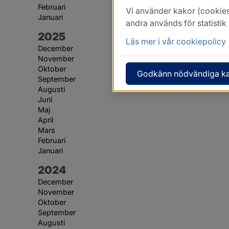
Februari
Vi använder kakor (cookies
Januari
andra används för statisti
År:
2025
Läs mer i vår cookiepolicy
December
November
Oktober
Godkänn nödvändiga k
September
Augusti
Juni
Maj
April
Mars
Februari
Januari
År:
2024
December
November
Oktober
September
Augusti