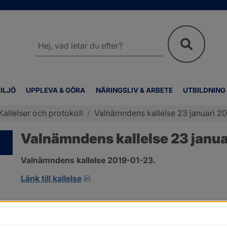
Sök
på
webbplatsen
ILJÖ
UPPLEVA & GÖRA
NÄRINGSLIV & ARBETE
UTBILDNING
Kallelser och protokoll
/
Valnämndens kallelse 23 januari 2
Valnämndens kallelse 23 janua
Valnämndens kallelse 2019-01-23.
pdf.
Länk till kallelse