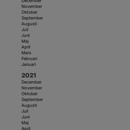
December
November
Oktober
September
Augusti
Juli
Juni
Maj
April
Mars
Februari
Januari
År:
2021
December
November
Oktober
September
Augusti
Juli
Juni
Maj
April