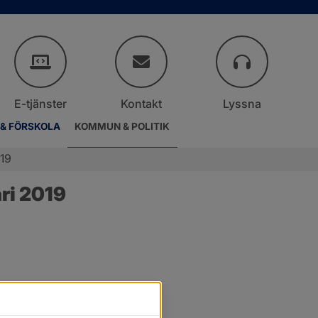
E-tjänster
Kontakt
Lyssna
 & FÖRSKOLA
KOMMUN & POLITIK
019
ri 2019