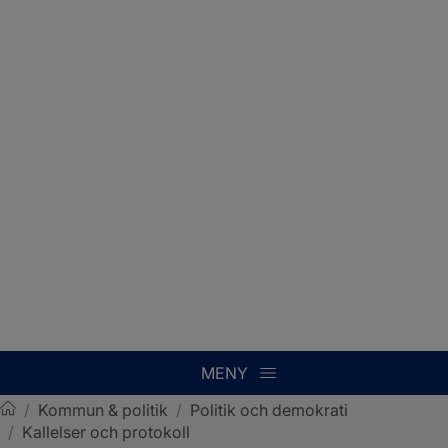
MENY
/
Kommun & politik
/
Politik och demokrati
/
Kallelser och protokoll
Sotenäs kommun