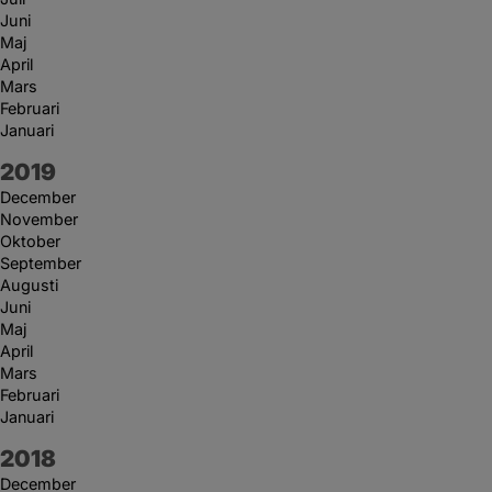
Juni
Maj
April
Mars
Februari
Januari
År:
2019
December
November
Oktober
September
Augusti
Juni
Maj
April
Mars
Februari
Januari
År:
2018
December