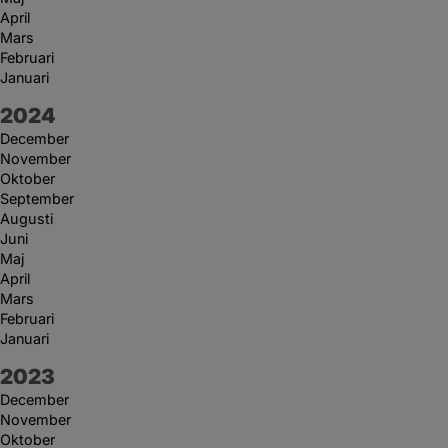
April
Mars
Februari
Januari
År:
2024
December
November
Oktober
September
Augusti
Juni
Maj
April
Mars
Februari
Januari
År:
2023
December
November
Oktober