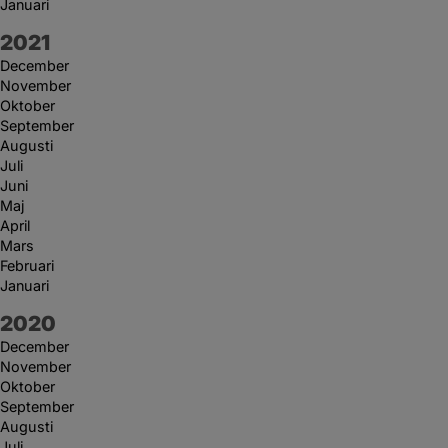
Januari
År:
2021
December
November
Oktober
September
Augusti
Juli
Juni
Maj
April
Mars
Februari
Januari
År:
2020
December
November
Oktober
September
Augusti
Juli