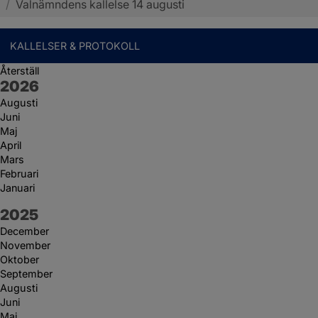
/
Valnämndens kallelse 14 augusti
KALLELSER & PROTOKOLL
Återställ
År:
2026
Augusti
Juni
Maj
April
Mars
Februari
Januari
År:
2025
December
November
Oktober
September
Augusti
Juni
Maj