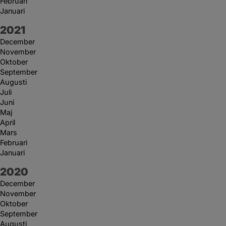
Februari
Januari
År:
2021
December
November
Oktober
September
Augusti
Juli
Juni
Maj
April
Mars
Februari
Januari
År:
2020
December
November
Oktober
September
Augusti