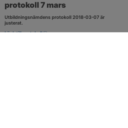
protokoll 7 mars
Utbildningsnämdens protokoll 2018-03-07 är 
justerat.
pdf, 477.2 kB, öppnas i nytt fönster.
Länk till protokoll
SOTENÄS KOMMUN
Besöksadress
Parkgatan 46
456 80 Kungshamn
Hitta hit