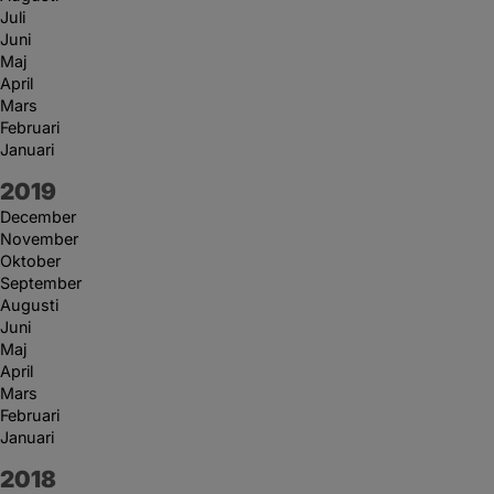
Juli
Juni
Maj
April
Mars
Februari
Januari
År:
2019
December
November
Oktober
September
Augusti
Juni
Maj
April
Mars
Februari
Januari
År:
2018