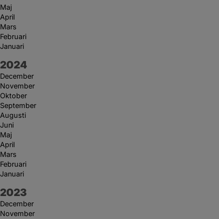
Maj
April
Mars
Februari
Januari
År:
2024
December
November
Oktober
September
Augusti
Juni
Maj
April
Mars
Februari
Januari
År:
2023
December
November