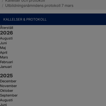
/
Kallelser och protokoll
Sotenäs kommun
/
Utbildningsnämndens protokoll 7 mars
KALLELSER & PROTOKOLL
Återställ
År:
2026
Augusti
Juni
Maj
April
Mars
Februari
Januari
År:
2025
December
November
Oktober
September
Augusti
Juni