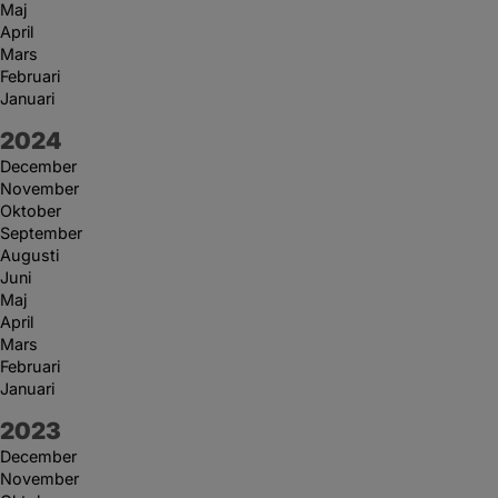
Maj
April
Mars
Februari
Januari
År:
2024
December
November
Oktober
September
Augusti
Juni
Maj
April
Mars
Februari
Januari
År:
2023
December
November