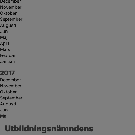
December
November
Oktober
September
Augusti
Juni
Maj
April
Mars
Februari
Januari
År:
2017
December
November
Oktober
September
Augusti
Juni
Maj
Utbildningsnämndens 