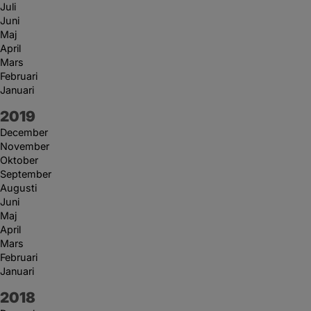
Juli
Juni
Maj
April
Mars
Februari
Januari
År:
2019
December
November
Oktober
September
Augusti
Juni
Maj
April
Mars
Februari
Januari
År:
2018