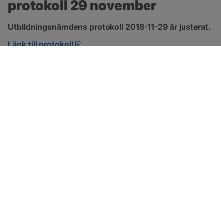
protokoll 29 november
Utbildningsnämdens protokoll 2018-11-29 är justerat.
pdf, 266.9 kB, öppnas i nytt fönster.
Länk till protokoll
SOTENÄS KOMMUN
Besöksadress
Parkgatan 46
456 80 Kungshamn
Hitta hit