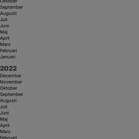
Oktober
September
Augusti
Juli
Juni
Maj
April
Mars
Februari
Januari
År:
2022
December
November
Oktober
September
Augusti
Juli
Juni
Maj
April
Mars
Februari