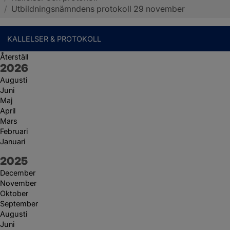
/
Utbildningsnämndens protokoll 29 november
KALLELSER & PROTOKOLL
Återställ
År:
2026
Augusti
Juni
Maj
April
Mars
Februari
Januari
År:
2025
December
November
Oktober
September
Augusti
Juni