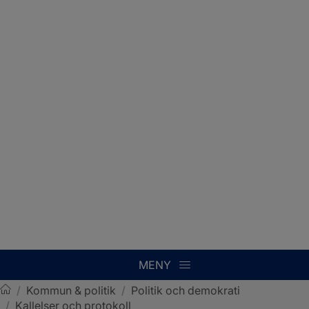
MENY
/
Kommun & politik
/
Politik och demokrati
/
Kallelser och protokoll
Sotenäs kommun