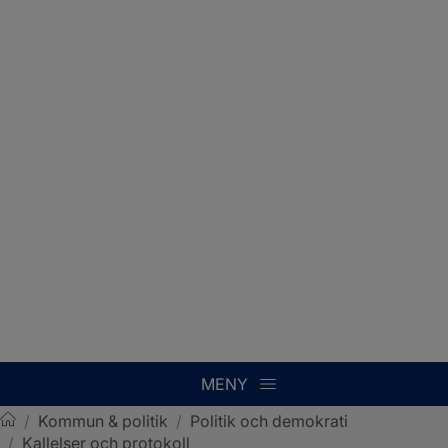
MENY
/
Kommun & politik
/
Politik och demokrati
/
Kallelser och protokoll
Sotenäs kommun