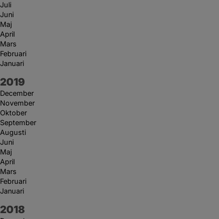
Juli
Juni
Maj
April
Mars
Februari
Januari
År:
2019
December
November
Oktober
September
Augusti
Juni
Maj
April
Mars
Februari
Januari
År:
2018