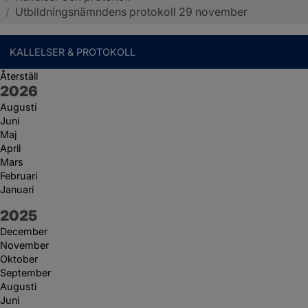
/
Utbildningsnämndens protokoll 29 november
KALLELSER & PROTOKOLL
Återställ
År:
2026
Augusti
Juni
Maj
April
Mars
Februari
Januari
År:
2025
December
November
Oktober
September
Augusti
Juni