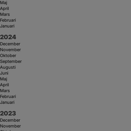
Maj
April
Mars
Februari
Januari
År:
2024
December
November
Oktober
September
Augusti
Juni
Maj
April
Mars
Februari
Januari
År:
2023
December
November