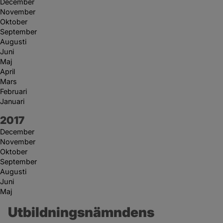
December
November
Oktober
September
Augusti
Juni
Maj
April
Mars
Februari
Januari
År:
2017
December
November
Oktober
September
Augusti
Juni
Maj
Utbildningsnämndens 