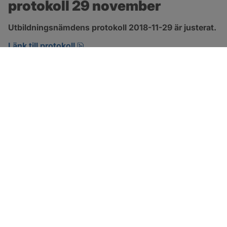
protokoll 29 november
Utbildningsnämdens protokoll 2018-11-29 är justerat.
pdf, 266.9 kB, öppnas i nytt fönster.
Länk till protokoll
SOTENÄS KOMMUN
Besöksadress
Parkgatan 46
456 80 Kungshamn
Hitta hit