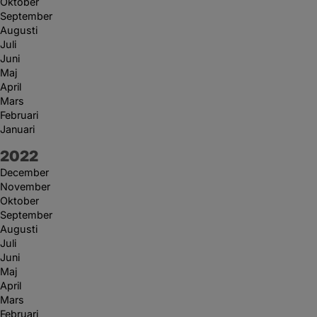
Oktober
September
Augusti
Juli
Juni
Maj
April
Mars
Februari
Januari
År:
2022
December
November
Oktober
September
Augusti
Juli
Juni
Maj
April
Mars
Februari