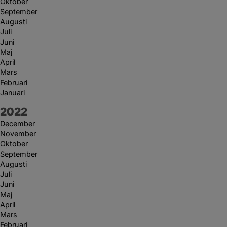
Oktober
September
Augusti
Juli
Juni
Maj
April
Mars
Februari
Januari
År:
2022
December
November
Oktober
September
Augusti
Juli
Juni
Maj
April
Mars
Februari