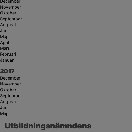
December
November
Oktober
September
Augusti
Juni
Maj
April
Mars
Februari
Januari
År:
2017
December
November
Oktober
September
Augusti
Juni
Maj
Utbildningsnämndens 