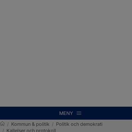
MENY
/
Kommun & politik
/
Politik och demokrati
/
Kallelser och protokoll
Sotenäs kommun