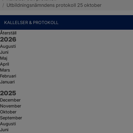
/
Utbildningsnämndens protokoll 25 oktober
KALLELSER & PROTOKOLL
Återställ
År:
2026
Augusti
Juni
Maj
April
Mars
Februari
Januari
År:
2025
December
November
Oktober
September
Augusti
Juni