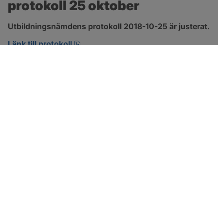
protokoll 25 oktober
Utbildningsnämdens protokoll 2018-10-25 är justerat.
pdf, 218 kB, öppnas i nytt fönster.
Länk till protokoll
SOTENÄS KOMMUN
Besöksadress
Parkgatan 46
456 80 Kungshamn
Hitta hit