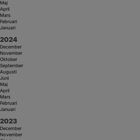
Maj
April
Mars
Februari
Januari
År:
2024
December
November
Oktober
September
Augusti
Juni
Maj
April
Mars
Februari
Januari
År:
2023
December
November