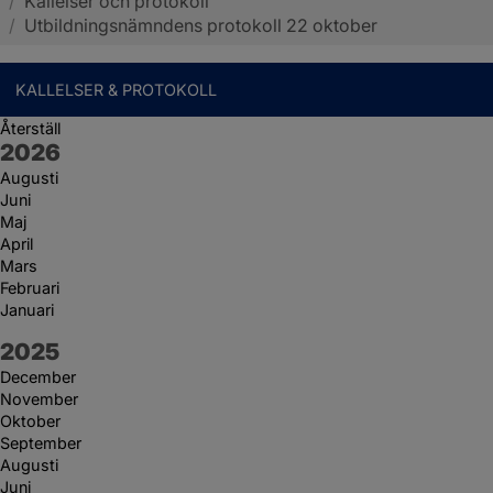
/
Kallelser och protokoll
Sotenäs kommun
/
Utbildningsnämndens protokoll 22 oktober
KALLELSER & PROTOKOLL
Återställ
År:
2026
Augusti
Juni
Maj
April
Mars
Februari
Januari
År:
2025
December
November
Oktober
September
Augusti
Juni