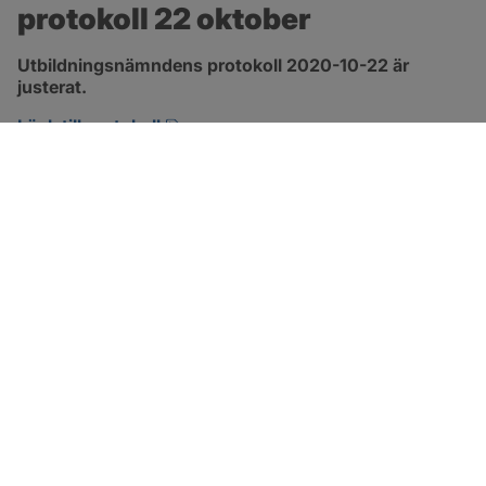
protokoll 22 oktober
Utbildningsnämndens protokoll 2020-10-22 är 
justerat.
pdf, 257.7 kB, öppnas i nytt fönster.
Länk till protokoll
SOTENÄS KOMMUN
Besöksadress
Parkgatan 46
456 80 Kungshamn
Hitta hit