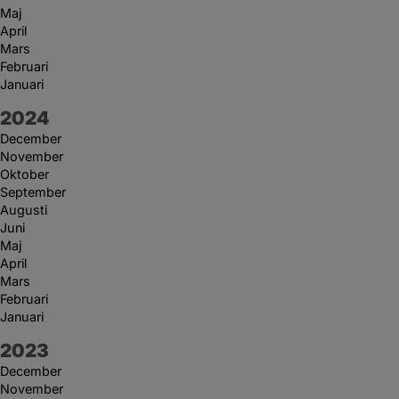
Maj
April
Mars
Februari
Januari
År:
2024
December
November
Oktober
September
Augusti
Juni
Maj
April
Mars
Februari
Januari
År:
2023
December
November