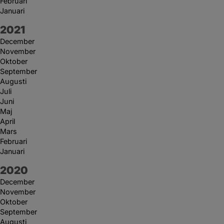
Februari
Januari
År:
2021
December
November
Oktober
September
Augusti
Juli
Juni
Maj
April
Mars
Februari
Januari
År:
2020
December
November
Oktober
September
Augusti