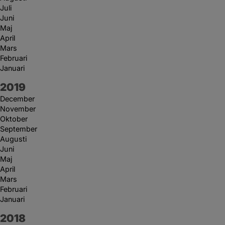
Juli
Juni
Maj
April
Mars
Februari
Januari
År:
2019
December
November
Oktober
September
Augusti
Juni
Maj
April
Mars
Februari
Januari
År:
2018