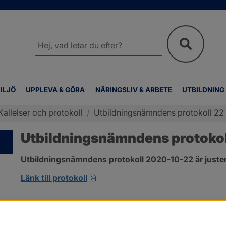
Sök
på
webbplatsen
ILJÖ
UPPLEVA & GÖRA
NÄRINGSLIV & ARBETE
UTBILDNING
Kallelser och protokoll
/
Utbildningsnämndens protokoll 22
Utbildningsnämndens protokol
Utbildningsnämndens protokoll 2020-10-22 är juster
pdf, 257.7 kB, öppnas i nytt fönst
Länk till protokoll