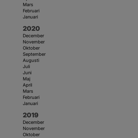
Mars
Februari
Januari
År:
2020
December
November
Oktober
September
Augusti
Juli
Juni
Maj
April
Mars
Februari
Januari
År:
2019
December
November
Oktober