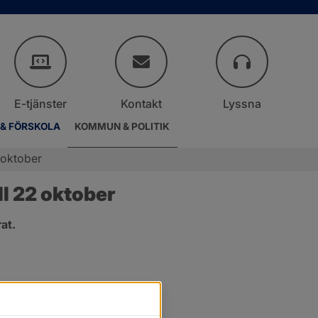
E-tjänster
Kontakt
Lyssna
 & FÖRSKOLA
KOMMUN & POLITIK
 oktober
l 22 oktober
at.
er.