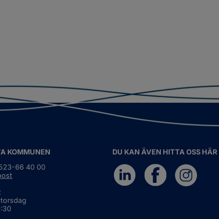
TA KOMMUNEN
DU KAN ÄVEN HITTA OSS HÄR
0523-66 40 00
post
:
 torsdag
6:30