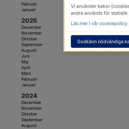
Februari
Vi använder kakor (cookies
Januari
andra används för statisti
År:
2025
Läs mer i vår cookiepolicy
December
November
Oktober
Godkänn nödvändiga k
September
Augusti
Juni
Maj
April
Mars
Februari
Januari
År:
2024
December
November
Oktober
September
Augusti