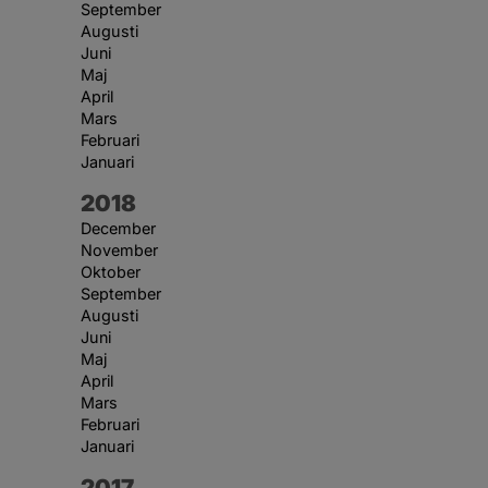
September
Augusti
Juni
Maj
April
Mars
Februari
Januari
År:
2018
December
November
Oktober
September
Augusti
Juni
Maj
April
Mars
Februari
Januari
År:
2017