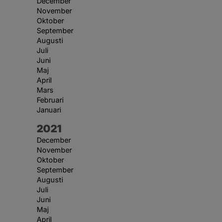
December
November
Oktober
September
Augusti
Juli
Juni
Maj
April
Mars
Februari
Januari
År:
2021
December
November
Oktober
September
Augusti
Juli
Juni
Maj
April