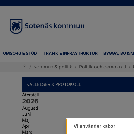
OMSORG & STÖD
TRAFIK & INFRASTRUKTUR
BYGGA, BO & M
/
Kommun & politik
/
Politik och demokrati
/
Sotenäs kommun
KALLELSER & PROTOKOLL
Återställ
År:
2026
Augusti
Juni
Maj
Vi använder kakor
April
Mars