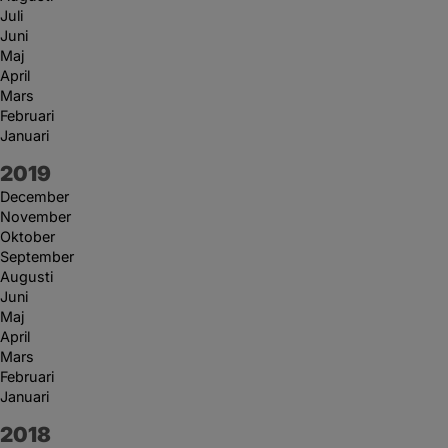
Juli
Juni
Maj
April
Mars
Februari
Januari
År:
2019
December
November
Oktober
September
Augusti
Juni
Maj
April
Mars
Februari
Januari
År:
2018