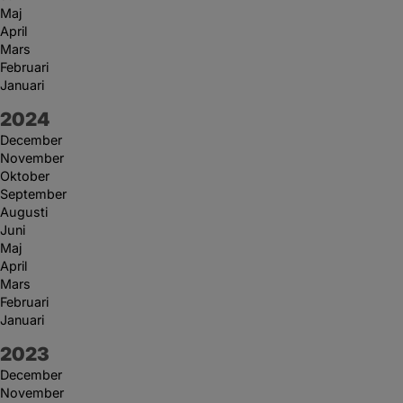
Maj
April
Mars
Februari
Januari
År:
2024
December
November
Oktober
September
Augusti
Juni
Maj
April
Mars
Februari
Januari
År:
2023
December
November