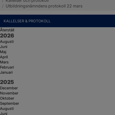
/
Kallelser och protokoll
Sotenäs kommun
/
Utbildningsnämndens protokoll 22 mars
KALLELSER & PROTOKOLL
Återställ
År:
2026
Augusti
Juni
Maj
April
Mars
Februari
Januari
År:
2025
December
November
Oktober
September
Augusti
Juni