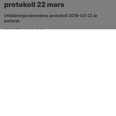
protokoll 22 mars
Utbildningsnämndens protokoll 2018-03-22 är 
justerat.
pdf, 221.3 kB.
Länk till 
protokoll
SOTENÄS KOMMUN
Besöksadress
Parkgatan 46
456 80 Kungshamn
Hitta hit