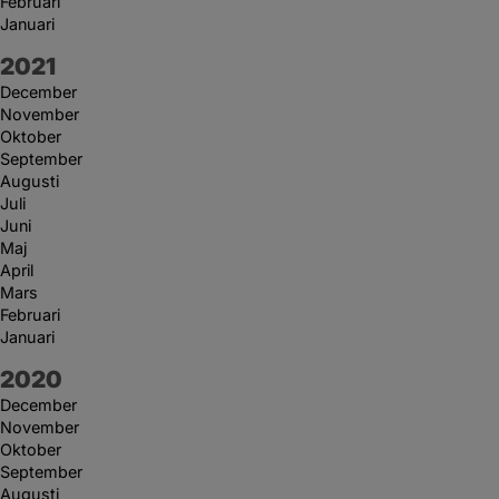
Februari
Januari
År:
2021
December
November
Oktober
September
Augusti
Juli
Juni
Maj
April
Mars
Februari
Januari
År:
2020
December
November
Oktober
September
Augusti