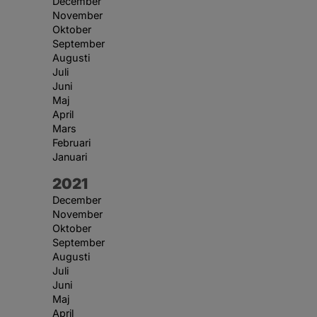
December
November
Oktober
September
Augusti
Juli
Juni
Maj
April
Mars
Februari
Januari
År:
2021
December
November
Oktober
September
Augusti
Juli
Juni
Maj
April