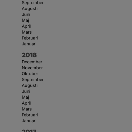
September
Augusti
Juni
Maj
April
Mars
Februari
Januari
År:
2018
December
November
Oktober
September
Augusti
Juni
Maj
April
Mars
Februari
Januari
År:
2017