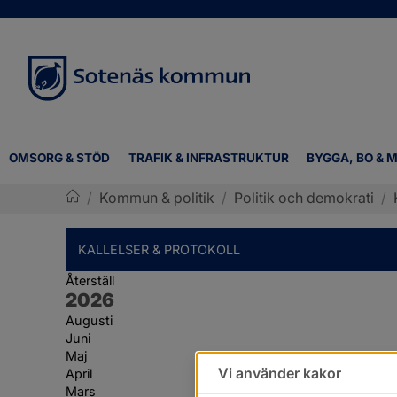
OMSORG & STÖD
TRAFIK & INFRASTRUKTUR
BYGGA, BO & M
/
Kommun & politik
/
Politik och demokrati
/
Sotenäs kommun
KALLELSER & PROTOKOLL
Återställ
År:
2026
Augusti
Juni
Maj
Vi använder kakor
April
Mars