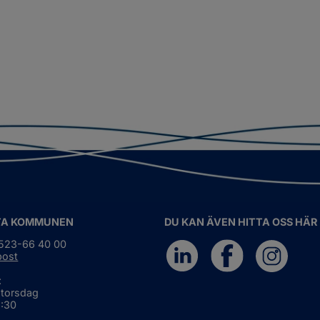
TA KOMMUNEN
DU KAN ÄVEN HITTA OSS HÄR
0523-66 40 00
post
:
 torsdag
6:30