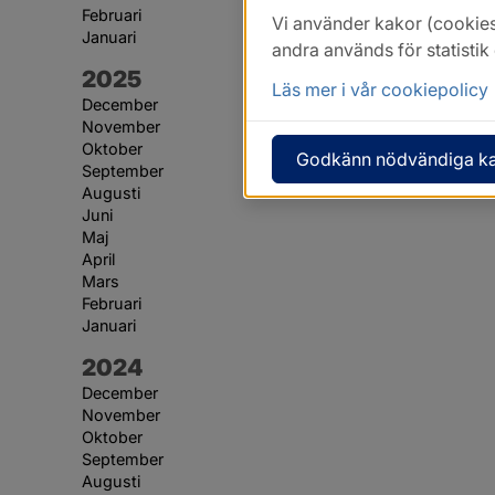
Februari
Vi använder kakor (cookies
Januari
andra används för statisti
År:
2025
Läs mer i vår cookiepolicy
December
November
Oktober
Godkänn nödvändiga k
September
Augusti
Juni
Maj
April
Mars
Februari
Januari
År:
2024
December
November
Oktober
September
Augusti