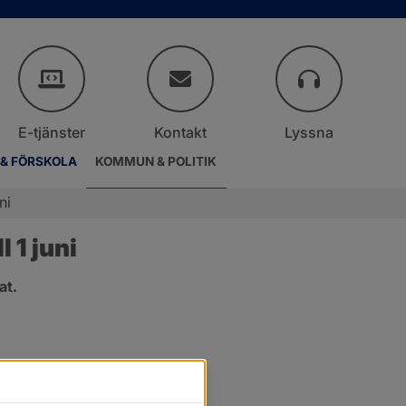
E-tjänster
Kontakt
Lyssna
 & FÖRSKOLA
KOMMUN & POLITIK
ni
 1 juni
at.
.