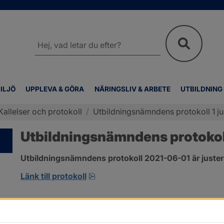
Sök
på
webbplatsen
ILJÖ
UPPLEVA & GÖRA
NÄRINGSLIV & ARBETE
UTBILDNING
Kallelser och protokoll
/
Utbildningsnämndens protokoll 1 ju
Utbildningsnämndens protokoll
Utbildningsnämndens protokoll 2021-06-01 är juster
pdf, 1.3 MB, öppnas i nytt fönster
Länk till protokoll