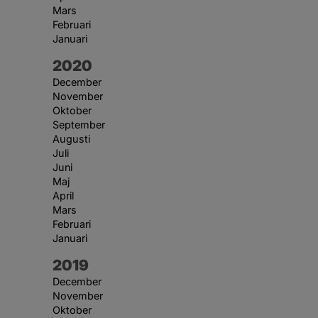
Mars
Februari
Januari
År:
2020
December
November
Oktober
September
Augusti
Juli
Juni
Maj
April
Mars
Februari
Januari
År:
2019
December
November
Oktober