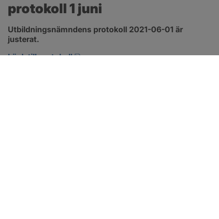
protokoll 1 juni
Utbildningsnämndens protokoll 2021-06-01 är 
justerat.
pdf, 1.3 MB, öppnas i nytt fönster.
Länk till protokoll
SOTENÄS KOMMUN
Besöksadress
Parkgatan 46
456 80 Kungshamn
Hitta hit