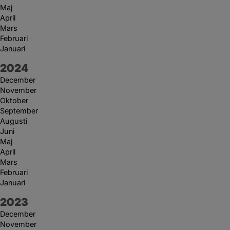
Maj
April
Mars
Februari
Januari
År:
2024
December
November
Oktober
September
Augusti
Juni
Maj
April
Mars
Februari
Januari
År:
2023
December
November