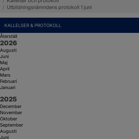
/
Kallelser och protokoll
Sotenäs kommun
/
Utbildningsnämndens protokoll 1 juni
KALLELSER & PROTOKOLL
Återställ
År:
2026
Augusti
Juni
Maj
April
Mars
Februari
Januari
År:
2025
December
November
Oktober
September
Augusti
Juni