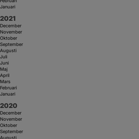
Februari
Januari
År:
2021
December
November
Oktober
September
Augusti
Juli
Juni
Maj
April
Mars
Februari
Januari
År:
2020
December
November
Oktober
September
Augusti