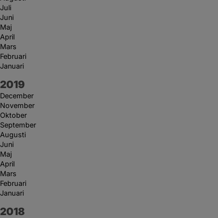
Juli
Juni
Maj
April
Mars
Februari
Januari
År:
2019
December
November
Oktober
September
Augusti
Juni
Maj
April
Mars
Februari
Januari
År:
2018