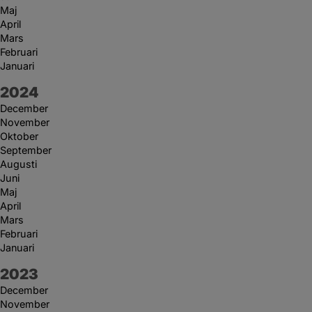
Maj
April
Mars
Februari
Januari
År:
2024
December
November
Oktober
September
Augusti
Juni
Maj
April
Mars
Februari
Januari
År:
2023
December
November