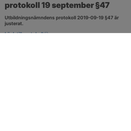
protokoll 19 september §47
Utbildningsnämndens protokoll 2019-09-19 §47 är 
justerat.
pdf, 132.2 kB, öppnas i nytt fönster.
Länk till protokoll
SOTENÄS KOMMUN
Besöksadress
Parkgatan 46
456 80 Kungshamn
Hitta hit