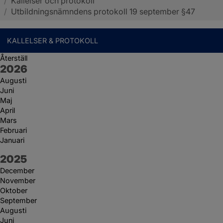
/
Kallelser och protokoll
Sotenäs kommun
/
Utbildningsnämndens protokoll 19 september §47
KALLELSER & PROTOKOLL
Återställ
År:
2026
Augusti
Juni
Maj
April
Mars
Februari
Januari
År:
2025
December
November
Oktober
September
Augusti
Juni