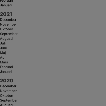
Februari
Januari
År:
2021
December
November
Oktober
September
Augusti
Juli
Juni
Maj
April
Mars
Februari
Januari
År:
2020
December
November
Oktober
September
Augusti