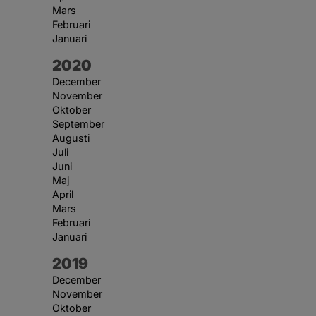
Mars
Februari
Januari
År:
2020
December
November
Oktober
September
Augusti
Juli
Juni
Maj
April
Mars
Februari
Januari
År:
2019
December
November
Oktober