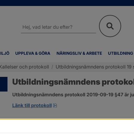
Sök
på
webbplatsen
ILJÖ
UPPLEVA & GÖRA
NÄRINGSLIV & ARBETE
UTBILDNING
Kallelser och protokoll
/
Utbildningsnämndens protokoll 19
Utbildningsnämndens protokol
Utbildningsnämndens protokoll 2019-09-19 §47 är ju
pdf, 132.2 kB, öppnas i nytt fönst
Länk till protokoll