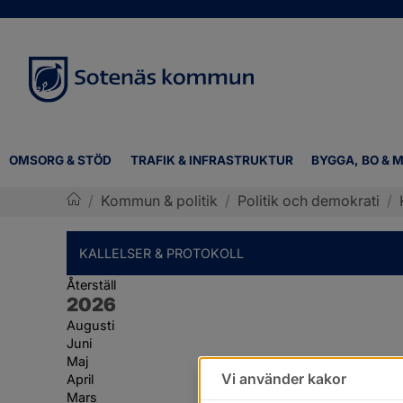
OMSORG & STÖD
TRAFIK & INFRASTRUKTUR
BYGGA, BO & M
/
Kommun & politik
/
Politik och demokrati
/
Sotenäs kommun
KALLELSER & PROTOKOLL
Återställ
År:
2026
Augusti
Juni
Maj
Vi använder kakor
April
Mars