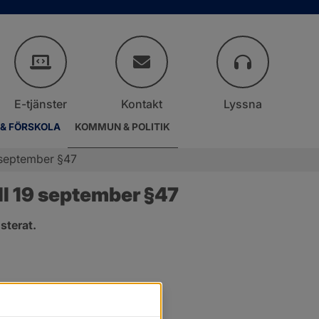
E-tjänster
Kontakt
Lyssna
 & FÖRSKOLA
KOMMUN & POLITIK
 september §47
l 19 september §47
sterat.
er.