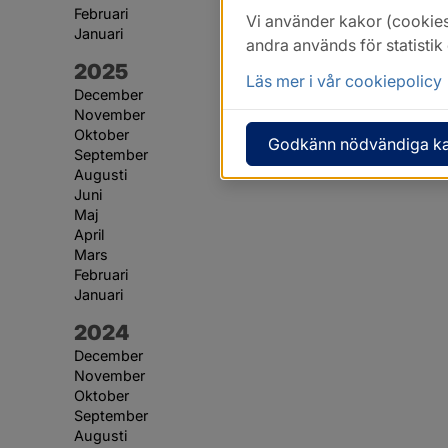
Februari
Vi använder kakor (cookies
Januari
andra används för statisti
År:
2025
Läs mer i vår cookiepolicy
December
November
Oktober
Godkänn nödvändiga k
September
Augusti
Juni
Maj
April
Mars
Februari
Januari
År:
2024
December
November
Oktober
September
Augusti