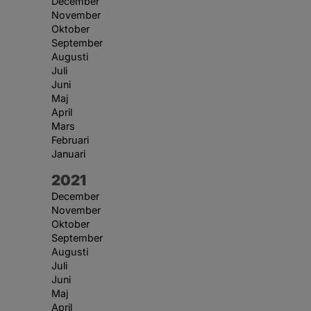
December
November
Oktober
September
Augusti
Juli
Juni
Maj
April
Mars
Februari
Januari
År:
2021
December
November
Oktober
September
Augusti
Juli
Juni
Maj
April