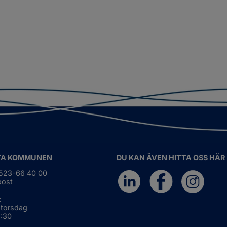
TA KOMMUNEN
DU KAN ÄVEN HITTA OSS HÄR
0523-66 40 00
post
:
 torsdag
6:30