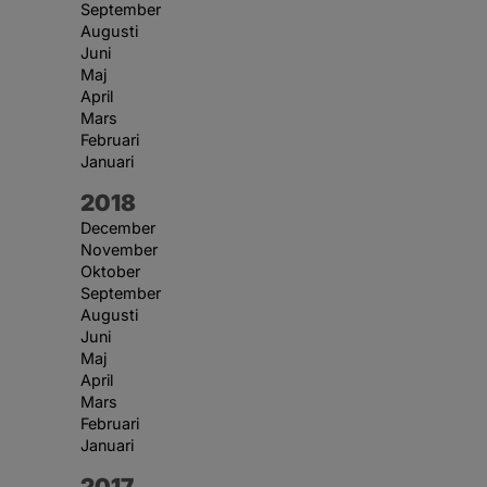
September
Augusti
Juni
Maj
April
Mars
Februari
Januari
År:
2018
December
November
Oktober
September
Augusti
Juni
Maj
April
Mars
Februari
Januari
År:
2017