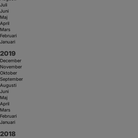
Juli
Juni
Maj
April
Mars
Februari
Januari
År:
2019
December
November
Oktober
September
Augusti
Juni
Maj
April
Mars
Februari
Januari
År:
2018