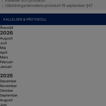
/
Kallelser och protokoll
Sotenäs kommun
/
Utbildningsnämndens protokoll 19 september §47
KALLELSER & PROTOKOLL
Återställ
År:
2026
Augusti
Juni
Maj
April
Mars
Februari
Januari
År:
2025
December
November
Oktober
September
Augusti
Juni