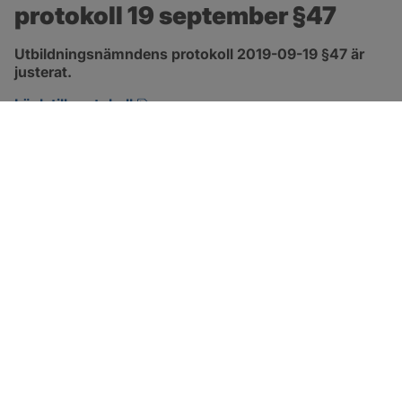
protokoll 19 september §47
Utbildningsnämndens protokoll 2019-09-19 §47 är 
justerat.
pdf, 132.2 kB, öppnas i nytt fönster.
Länk till protokoll
SOTENÄS KOMMUN
Besöksadress
Parkgatan 46
456 80 Kungshamn
Hitta hit