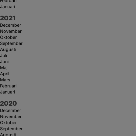
Februari
Januari
År:
2021
December
November
Oktober
September
Augusti
Juli
Juni
Maj
April
Mars
Februari
Januari
År:
2020
December
November
Oktober
September
Augusti