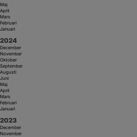
Maj
April
Mars
Februari
Januari
År:
2024
December
November
Oktober
September
Augusti
Juni
Maj
April
Mars
Februari
Januari
År:
2023
December
November