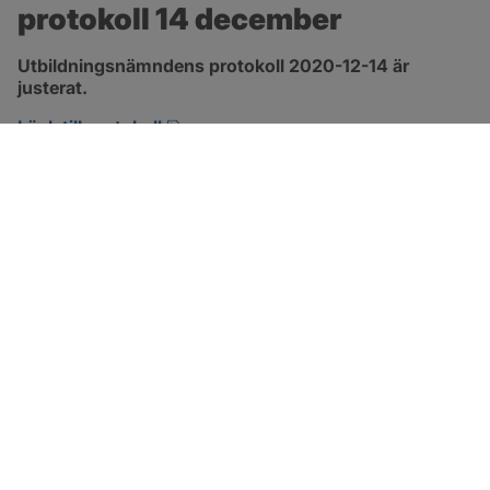
protokoll 14 december
Utbildningsnämndens protokoll 2020-12-14 är 
justerat.
pdf, 161.6 kB, öppnas i nytt fönster.
Länk till protokoll
SOTENÄS KOMMUN
Besöksadress
Parkgatan 46
456 80 Kungshamn
Hitta hit