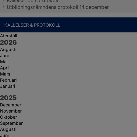
/
Kallelser och protokoll
Sotenäs kommun
/
Utbildningsnämndens protokoll 14 december
KALLELSER & PROTOKOLL
Återställ
År:
2026
Augusti
Juni
Maj
April
Mars
Februari
Januari
År:
2025
December
November
Oktober
September
Augusti
Juni