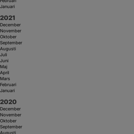
Februari
Januari
År:
2021
December
November
Oktober
September
Augusti
Juli
Juni
Maj
April
Mars
Februari
Januari
År:
2020
December
November
Oktober
September
Augusti