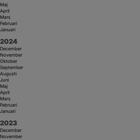
Maj
April
Mars
Februari
Januari
År:
2024
December
November
Oktober
September
Augusti
Juni
Maj
April
Mars
Februari
Januari
År:
2023
December
November