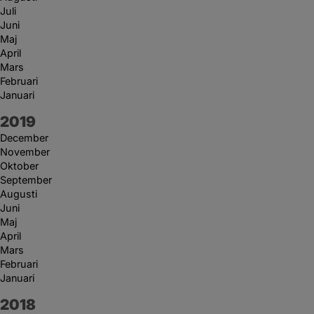
Juli
Juni
Maj
April
Mars
Februari
Januari
År:
2019
December
November
Oktober
September
Augusti
Juni
Maj
April
Mars
Februari
Januari
År:
2018