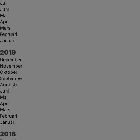
Juli
Juni
Maj
April
Mars
Februari
Januari
År:
2019
December
November
Oktober
September
Augusti
Juni
Maj
April
Mars
Februari
Januari
År:
2018