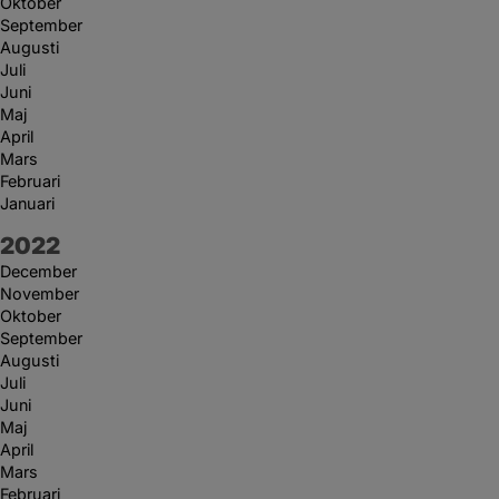
Oktober
September
Augusti
Juli
Juni
Maj
April
Mars
Februari
Januari
År:
2022
December
November
Oktober
September
Augusti
Juli
Juni
Maj
April
Mars
Februari