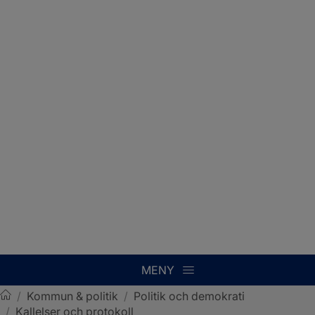
MENY
/
Kommun & politik
/
Politik och demokrati
/
Kallelser och protokoll
Sotenäs kommun