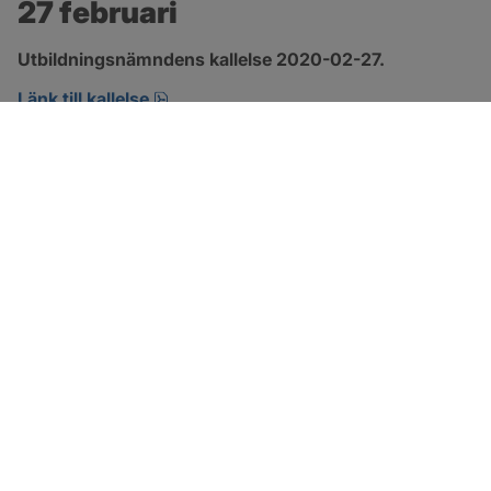
27 februari
Utbildningsnämndens kallelse 2020-02-27.
pdf, öppnas i nytt fönster.
Länk till kallelse
SOTENÄS KOMMUN
Besöksadress
Parkgatan 46
456 80 Kungshamn
Hitta hit