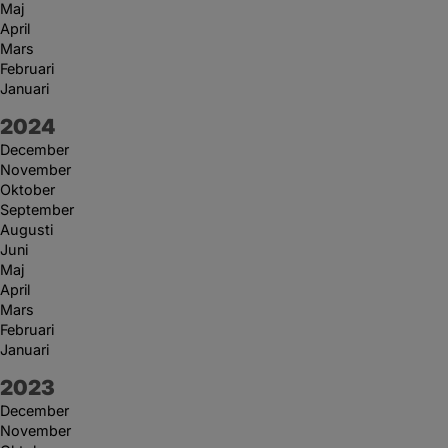
Maj
April
Mars
Februari
Januari
År:
2024
December
November
Oktober
September
Augusti
Juni
Maj
April
Mars
Februari
Januari
År:
2023
December
November