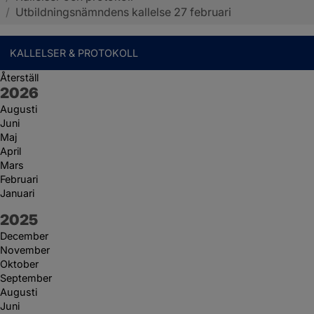
/
Utbildningsnämndens kallelse 27 februari
KALLELSER & PROTOKOLL
Återställ
År:
2026
Augusti
Juni
Maj
April
Mars
Februari
Januari
År:
2025
December
November
Oktober
September
Augusti
Juni