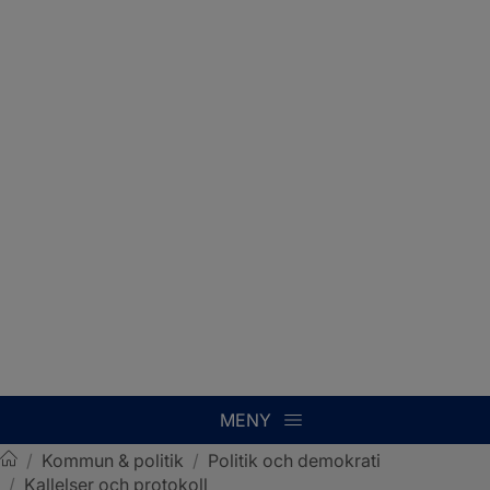
MENY
/
Kommun & politik
/
Politik och demokrati
/
Kallelser och protokoll
Sotenäs kommun