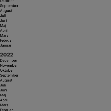
Oktober
September
Augusti
Juli
Juni
Maj
April
Mars
Februari
Januari
År:
2022
December
November
Oktober
September
Augusti
Juli
Juni
Maj
April
Mars
Februari