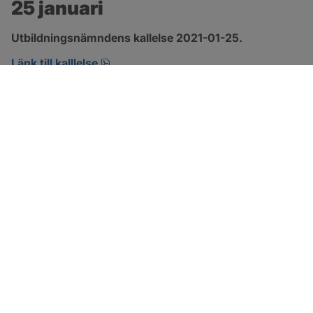
25 januari
Utbildningsnämndens kallelse 2021-01-25.
pdf, 749.7 kB, öppnas i nytt fönster.
Länk till kalllelse
SOTENÄS KOMMUN
Besöksadress
Parkgatan 46
456 80 Kungshamn
Hitta hit