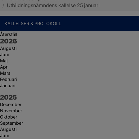
/
Utbildningsnämndens kallelse 25 januari
KALLELSER & PROTOKOLL
Återställ
År:
2026
Augusti
Juni
Maj
April
Mars
Februari
Januari
År:
2025
December
November
Oktober
September
Augusti
Juni