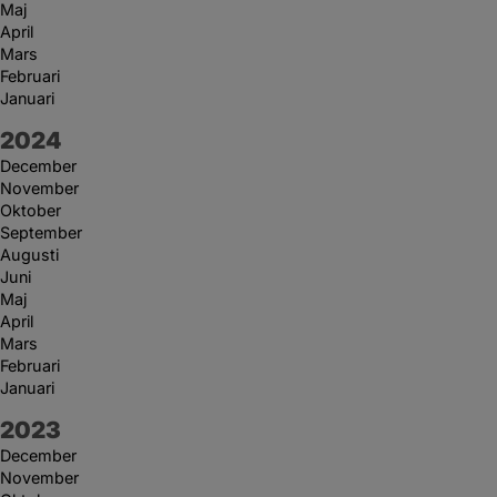
Maj
April
Mars
Februari
Januari
År:
2024
December
November
Oktober
September
Augusti
Juni
Maj
April
Mars
Februari
Januari
År:
2023
December
November