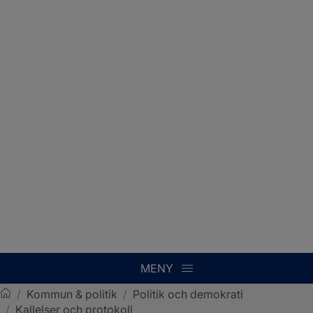
MENY
/
Kommun & politik
/
Politik och demokrati
/
Kallelser och protokoll
Sotenäs kommun