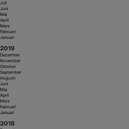
Juli
Juni
Maj
April
Mars
Februari
Januari
År:
2019
December
November
Oktober
September
Augusti
Juni
Maj
April
Mars
Februari
Januari
År:
2018