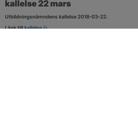
kallelse 22 mars
Utbildningsnämndens kallelse 2018-03-22.
pdf.
Länk till 
kallelse
SOTENÄS KOMMUN
Besöksadress
Parkgatan 46
456 80 Kungshamn
Hitta hit