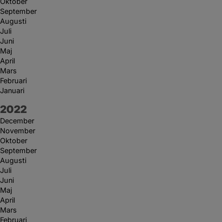
Oktober
September
Augusti
Juli
Juni
Maj
April
Mars
Februari
Januari
År:
2022
December
November
Oktober
September
Augusti
Juli
Juni
Maj
April
Mars
Februari