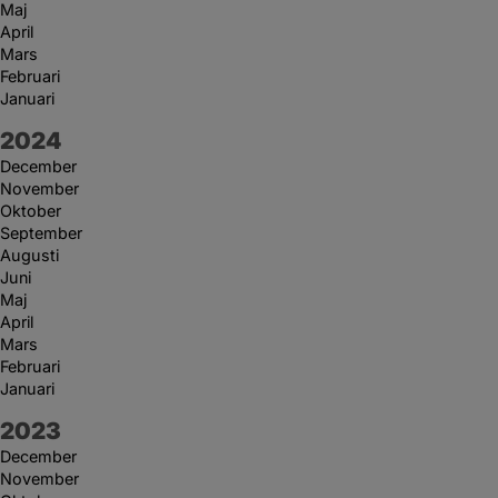
Maj
April
Mars
Februari
Januari
År:
2024
December
November
Oktober
September
Augusti
Juni
Maj
April
Mars
Februari
Januari
År:
2023
December
November