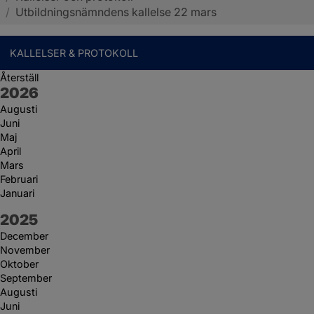
/
Utbildningsnämndens kallelse 22 mars
KALLELSER & PROTOKOLL
Återställ
År:
2026
Augusti
Juni
Maj
April
Mars
Februari
Januari
År:
2025
December
November
Oktober
September
Augusti
Juni