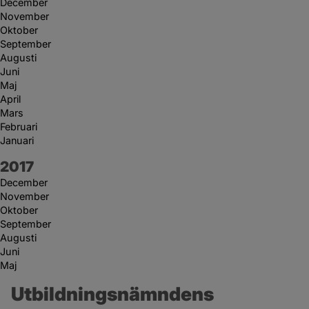
December
November
Oktober
September
Augusti
Juni
Maj
April
Mars
Februari
Januari
År:
2017
December
November
Oktober
September
Augusti
Juni
Maj
Utbildningsnämndens 