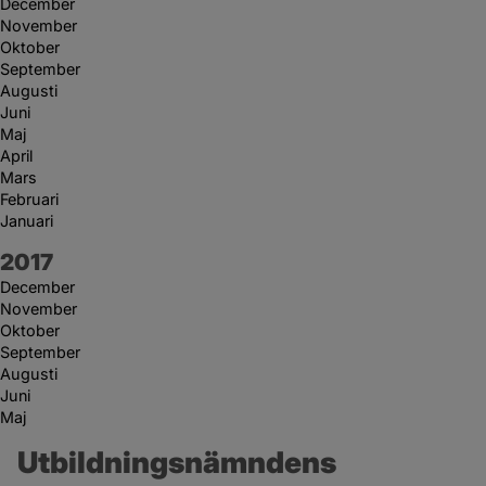
December
November
Oktober
September
Augusti
Juni
Maj
April
Mars
Februari
Januari
År:
2017
December
November
Oktober
September
Augusti
Juni
Maj
Utbildningsnämndens 