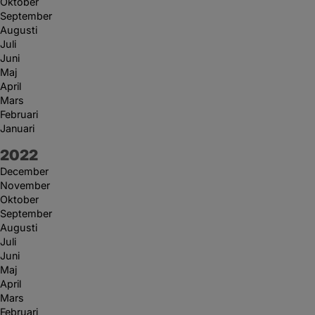
Oktober
September
Augusti
Juli
Juni
Maj
April
Mars
Februari
Januari
År:
2022
December
November
Oktober
September
Augusti
Juli
Juni
Maj
April
Mars
Februari