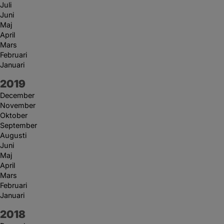
Juli
Juni
Maj
April
Mars
Februari
Januari
År:
2019
December
November
Oktober
September
Augusti
Juni
Maj
April
Mars
Februari
Januari
År:
2018