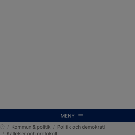
MENY
/
Kommun & politik
/
Politik och demokrati
/
Kallelser och protokoll
Sotenäs kommun