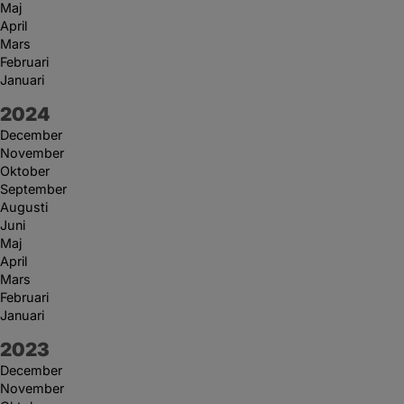
Maj
April
Mars
Februari
Januari
År:
2024
December
November
Oktober
September
Augusti
Juni
Maj
April
Mars
Februari
Januari
År:
2023
December
November