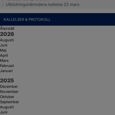
/
Utbildningsnämndens kallelse 22 mars
KALLELSER & PROTOKOLL
Återställ
År:
2026
Augusti
Juni
Maj
April
Mars
Februari
Januari
År:
2025
December
November
Oktober
September
Augusti
Juni