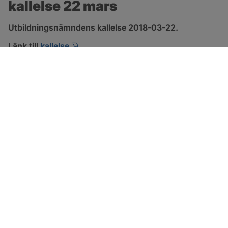
kallelse 22 mars
Utbildningsnämndens kallelse 2018-03-22.
pdf.
Länk till 
kallelse
SOTENÄS KOMMUN
Besöksadress
Parkgatan 46
456 80 Kungshamn
Hitta hit