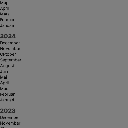
Maj
April
Mars
Februari
Januari
År:
2024
December
November
Oktober
September
Augusti
Juni
Maj
April
Mars
Februari
Januari
År:
2023
December
November