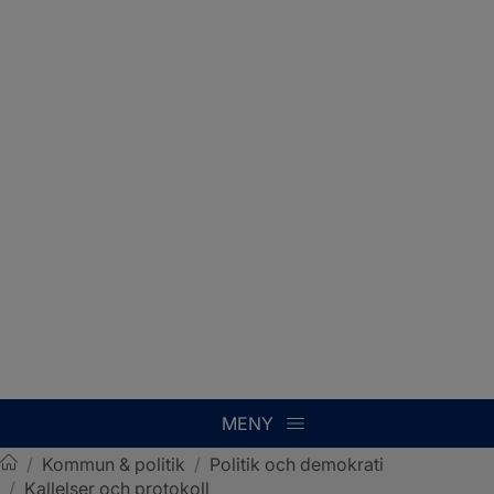
MENY
/
Kommun & politik
/
Politik och demokrati
/
Kallelser och protokoll
Sotenäs kommun