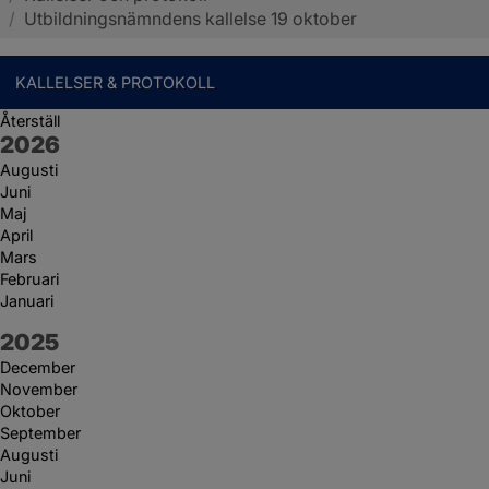
/
Utbildningsnämndens kallelse 19 oktober
KALLELSER & PROTOKOLL
Återställ
År:
2026
Augusti
Juni
Maj
April
Mars
Februari
Januari
År:
2025
December
November
Oktober
September
Augusti
Juni