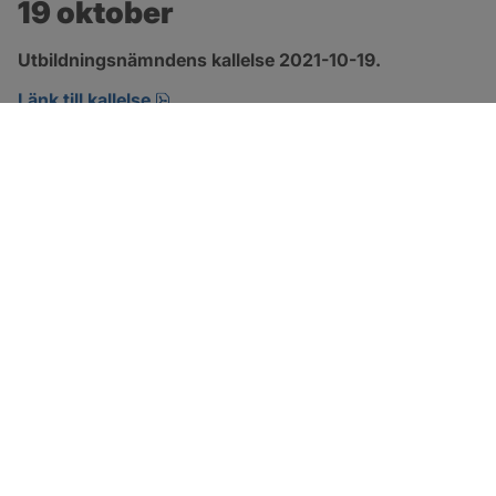
19 oktober
Utbildningsnämndens kallelse 2021-10-19.
pdf, 221.7 kB, öppnas i nytt fönster.
Länk till kallelse
SOTENÄS KOMMUN
Besöksadress
Parkgatan 46
456 80 Kungshamn
Hitta hit