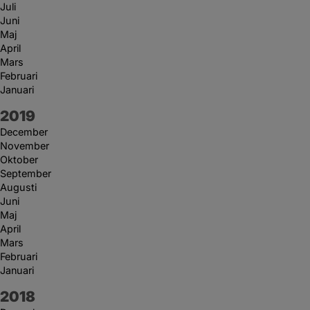
Juli
Juni
Maj
April
Mars
Februari
Januari
År:
2019
December
November
Oktober
September
Augusti
Juni
Maj
April
Mars
Februari
Januari
År:
2018