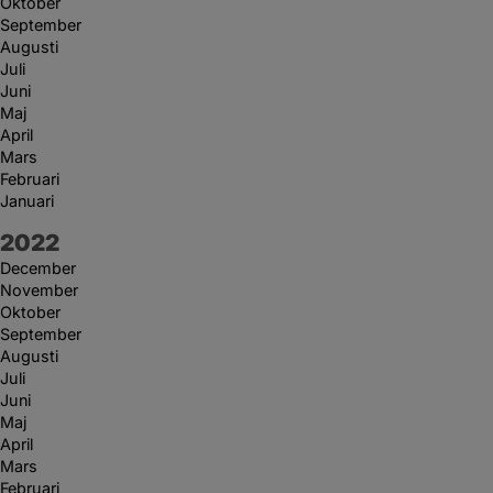
Oktober
September
Augusti
Juli
Juni
Maj
April
Mars
Februari
Januari
År:
2022
December
November
Oktober
September
Augusti
Juli
Juni
Maj
April
Mars
Februari