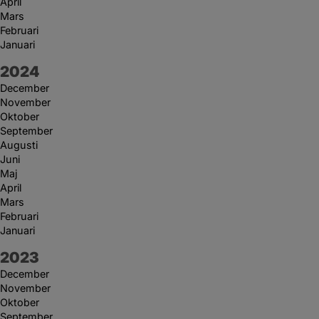
April
Mars
Februari
Januari
År:
2024
December
November
Oktober
September
Augusti
Juni
Maj
April
Mars
Februari
Januari
År:
2023
December
November
Oktober
September