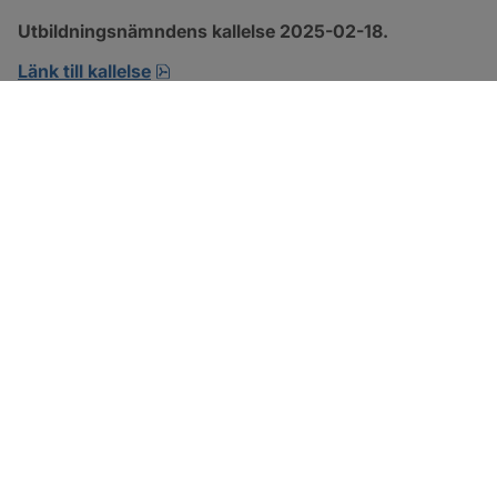
Utbildningsnämndens kallelse 2025-02-18.
pdf, 183.3 kB, öppnas i nytt fönster.
Länk till kallelse
SOTENÄS KOMMUN
Besöksadress
Parkgatan 46
456 80 Kungshamn
Hitta hit
Organisationsnummer: