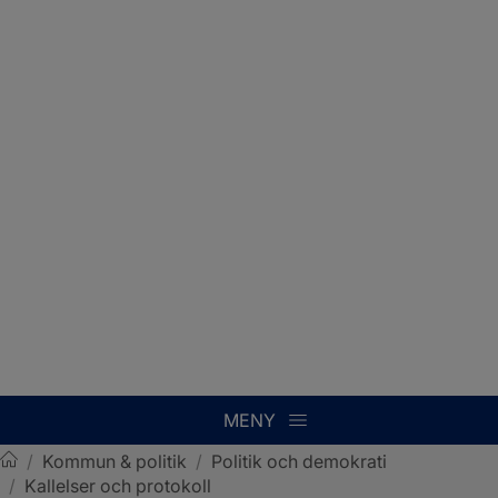
MENY
/
Kommun & politik
/
Politik och demokrati
/
Kallelser och protokoll
Sotenäs kommun