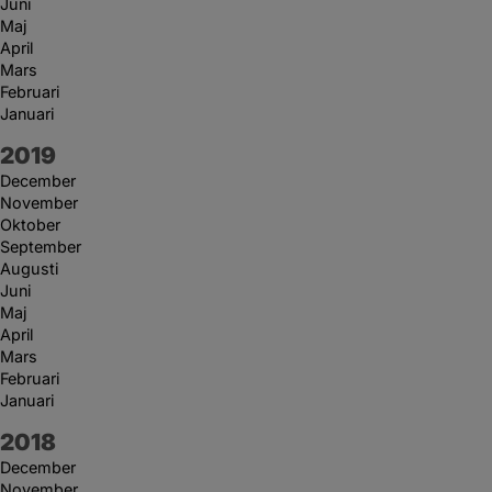
Juni
Maj
April
Mars
Februari
Januari
År:
2019
December
November
Oktober
September
Augusti
Juni
Maj
April
Mars
Februari
Januari
År:
2018
December
November