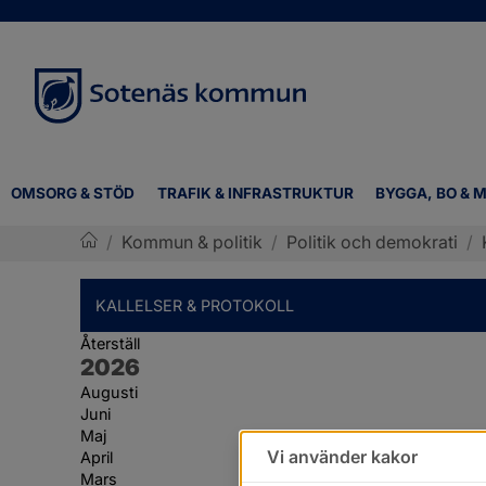
OMSORG & STÖD
TRAFIK & INFRASTRUKTUR
BYGGA, BO & M
/
Kommun & politik
/
Politik och demokrati
/
Sotenäs kommun
KALLELSER & PROTOKOLL
Återställ
År:
2026
Augusti
Juni
Maj
Vi använder kakor
April
Mars