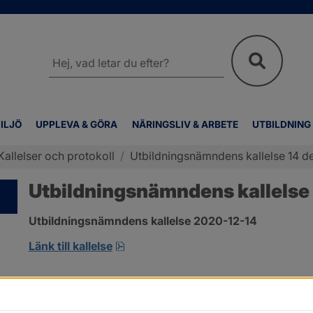
Sök
på
webbplatsen
ILJÖ
UPPLEVA & GÖRA
NÄRINGSLIV & ARBETE
UTBILDNING
Kallelser och protokoll
/
Utbildningsnämndens kallelse 14 de
Utbildningsnämndens kallelse 
Utbildningsnämndens kallelse 2020-12-14
pdf, öppnas i nytt fönster.
Länk till kallelse