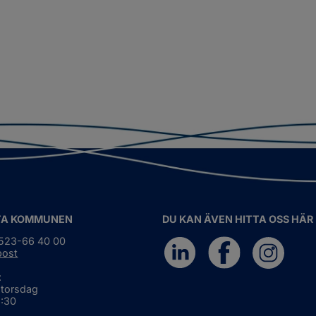
TA KOMMUNEN
DU KAN ÄVEN HITTA OSS HÄR
0523-66 40 00
post
:
 torsdag
6:30