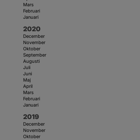
Mars
Februari
Januari
År:
2020
December
November
Oktober
September
Augusti
Juli
Juni
Maj
April
Mars
Februari
Januari
År:
2019
December
November
Oktober