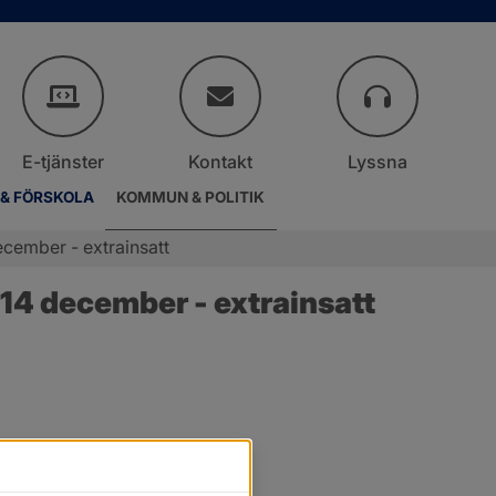
E-tjänster
Kontakt
Lyssna
 & FÖRSKOLA
KOMMUN & POLITIK
cember - extrainsatt
14 december - extrainsatt