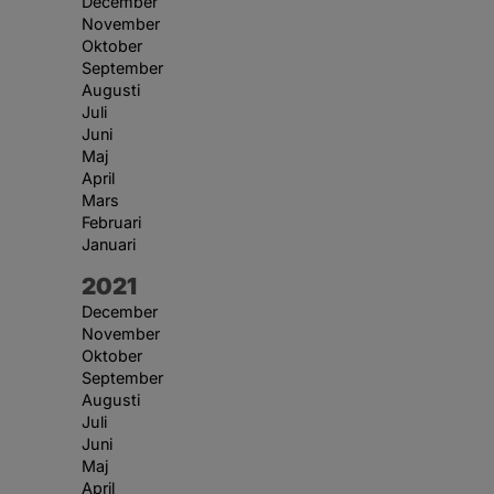
December
November
Oktober
September
Augusti
Juli
Juni
Maj
April
Mars
Februari
Januari
År:
2021
December
November
Oktober
September
Augusti
Juli
Juni
Maj
April