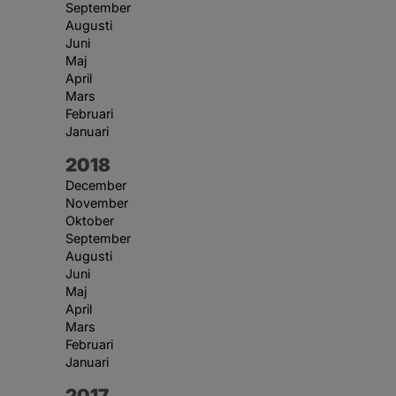
September
Augusti
Juni
Maj
April
Mars
Februari
Januari
År:
2018
December
November
Oktober
September
Augusti
Juni
Maj
April
Mars
Februari
Januari
År:
2017