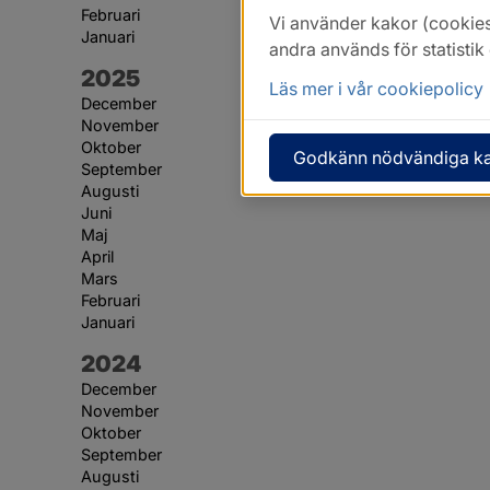
Februari
Vi använder kakor (cookies
Januari
andra används för statisti
År:
2025
Läs mer i vår cookiepolicy
December
November
Oktober
Godkänn nödvändiga k
September
Augusti
Juni
Maj
April
Mars
Februari
Januari
År:
2024
December
November
Oktober
September
Augusti