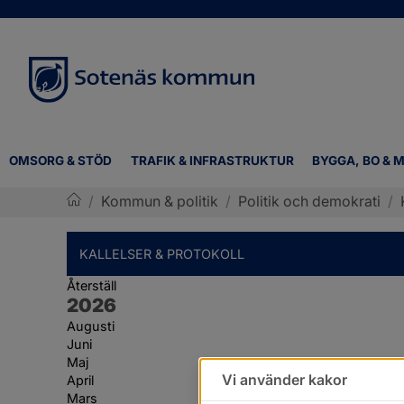
OMSORG & STÖD
TRAFIK & INFRASTRUKTUR
BYGGA, BO & M
/
Kommun & politik
/
Politik och demokrati
/
Sotenäs kommun
KALLELSER & PROTOKOLL
Återställ
År:
2026
Augusti
Juni
Maj
Vi använder kakor
April
Mars