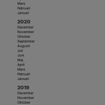
Mars
Februari
Januari
År:
2020
December
November
Oktober
September
Augusti
Juli
Juni
Maj
April
Mars
Februari
Januari
År:
2019
December
November
Oktober