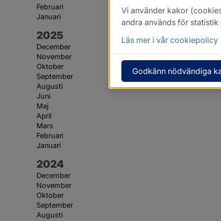
Februari
Vi använder kakor (cookies
Januari
andra används för statisti
År:
2025
Läs mer i vår cookiepolicy
December
November
Oktober
Godkänn nödvändiga k
September
Augusti
Juni
Maj
April
Mars
Februari
Januari
År:
2024
December
November
Oktober
September
Augusti