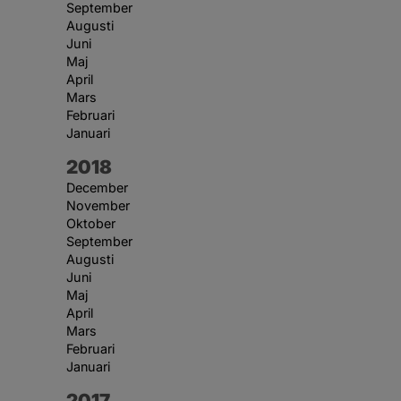
September
Augusti
Juni
Maj
April
Mars
Februari
Januari
År:
2018
December
November
Oktober
September
Augusti
Juni
Maj
April
Mars
Februari
Januari
År:
2017