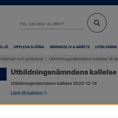
Sök
på
webbplatsen
ILJÖ
UPPLEVA & GÖRA
NÄRINGSLIV & ARBETE
UTBILDNING
Kallelser och protokoll
/
Utbildningsnämndens kallelse 14 de
Utbildningsnämndens kallelse 
Utbildningsnämndens kallelse 2020-12-14
pdf, öppnas i nytt fönster.
Länk till kallelse