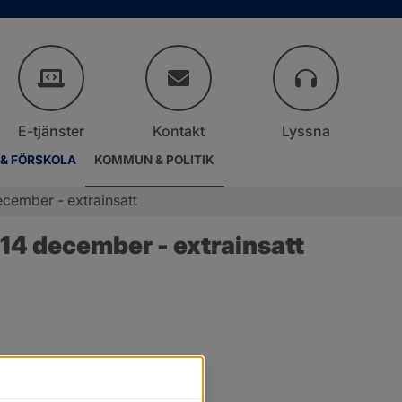
E-tjänster
Kontakt
Lyssna
 & FÖRSKOLA
KOMMUN & POLITIK
cember - extrainsatt
14 december - extrainsatt