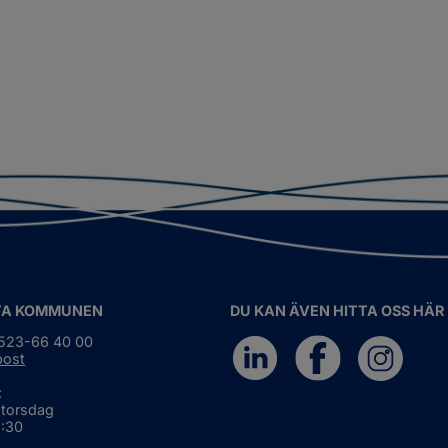
TA KOMMUNEN
DU KAN ÄVEN HITTA OSS HÄR
0523-66 40 00
post
:
 torsdag
6:30