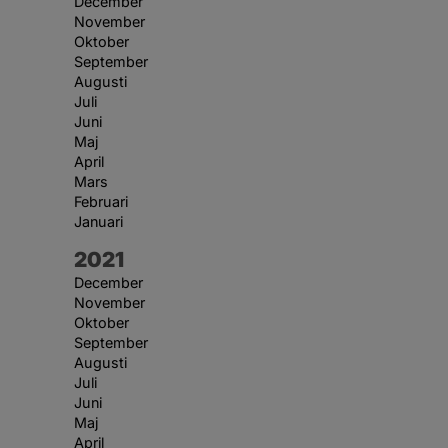
December
November
Oktober
September
Augusti
Juli
Juni
Maj
April
Mars
Februari
Januari
År:
2021
December
November
Oktober
September
Augusti
Juli
Juni
Maj
April