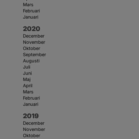
Mars
Februari
Januari
År:
2020
December
November
Oktober
September
Augusti
Juli
Juni
Maj
April
Mars
Februari
Januari
År:
2019
December
November
Oktober