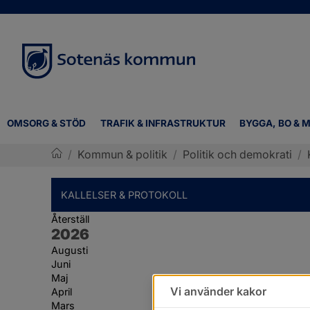
OMSORG & STÖD
TRAFIK & INFRASTRUKTUR
BYGGA, BO & M
/
Kommun & politik
/
Politik och demokrati
/
Sotenäs kommun
KALLELSER & PROTOKOLL
Återställ
År:
2026
Augusti
Juni
Maj
Vi använder kakor
April
Mars