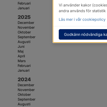
Februari
Vi använder kakor (cookies
Januari
andra används för statisti
År:
2025
Läs mer i vår cookiepolicy
December
November
Oktober
Godkänn nödvändiga k
September
Augusti
Juni
Maj
April
Mars
Februari
Januari
År:
2024
December
November
Oktober
September
Augusti