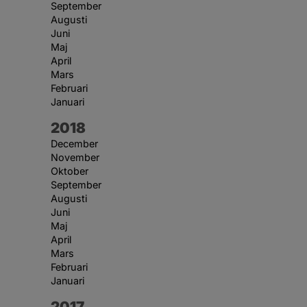
September
Augusti
Juni
Maj
April
Mars
Februari
Januari
År:
2018
December
November
Oktober
September
Augusti
Juni
Maj
April
Mars
Februari
Januari
År:
2017