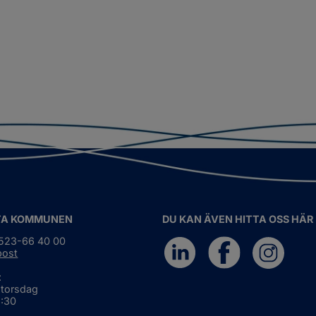
TA KOMMUNEN
DU KAN ÄVEN HITTA OSS HÄR
0523-66 40 00
post
:
 torsdag
6:30