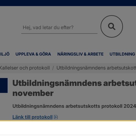
Sök
på
webbplatsen
ILJÖ
UPPLEVA & GÖRA
NÄRINGSLIV & ARBETE
UTBILDNING
Kallelser och protokoll
/
Utbildningsnämndens arbetsutskot
Utbildningsnämndens arbetsuts
november
Utbildningsnämndens arbetsutskotts protokoll 2024-1
pdf, 170.4 kB, öppnas i nytt fönst
Länk till protokoll