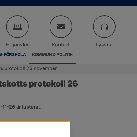
E-tjänster
Kontakt
Lyssna
 & FÖRSKOLA
KOMMUN & POLITIK
ts protokoll 26 november
kotts protokoll 26 
1-26 är justerat.
er.