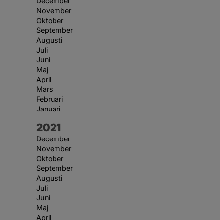
December
November
Oktober
September
Augusti
Juli
Juni
Maj
April
Mars
Februari
Januari
År:
2021
December
November
Oktober
September
Augusti
Juli
Juni
Maj
April