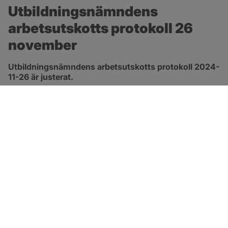
Utbildningsnämndens 
arbetsutskotts protokoll 26 
november
Utbildningsnämndens arbetsutskotts protokoll 2024-
11-26 är justerat.
pdf, 170.4 kB, öppnas i nytt fönster.
Länk till protokoll
SOTENÄS KOMMUN
Besöksadress
Parkgatan 46