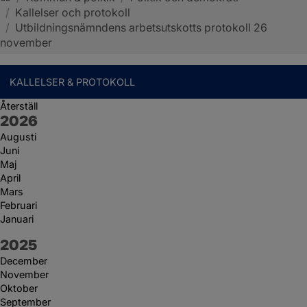
/
Kallelser och protokoll
Sotenäs kommun
/
Utbildningsnämndens arbetsutskotts protokoll 26
november
KALLELSER & PROTOKOLL
Återställ
År:
2026
Augusti
Juni
Maj
April
Mars
Februari
Januari
År:
2025
December
November
Oktober
September