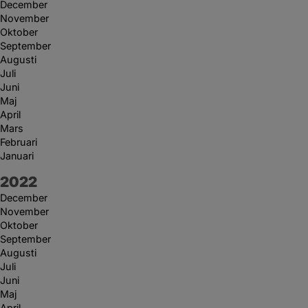
December
November
Oktober
September
Augusti
Juli
Juni
Maj
April
Mars
Februari
Januari
År:
2022
December
November
Oktober
September
Augusti
Juli
Juni
Maj
April