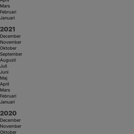
Mars
Februari
Januari
År:
2021
December
November
Oktober
September
Augusti
Juli
Juni
Maj
April
Mars
Februari
Januari
År:
2020
December
November
Oktober