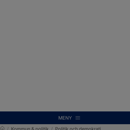
MENY
/
Kommun & politik
/
Politik och demokrati