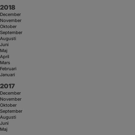
År:
2018
December
November
Oktober
September
Augusti
Juni
Maj
April
Mars
Februari
Januari
År:
2017
December
November
Oktober
September
Augusti
Juni
Maj