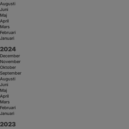
Augusti
Juni
Maj
April
Mars
Februari
Januari
År:
2024
December
November
Oktober
September
Augusti
Juni
Maj
April
Mars
Februari
Januari
År:
2023